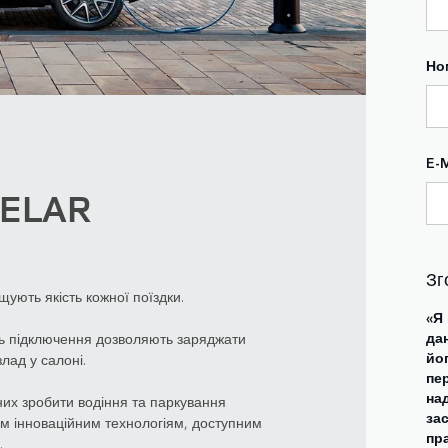
Но
E-M
VELAR
Зг
щують якість кожної поїздки.
«Я
дан
ть підключення дозволяють заряджати
йо
лад у салоні.
пер
на
них зробити водіння та паркування
за
ом інноваційним технологіям, доступним
пр
.