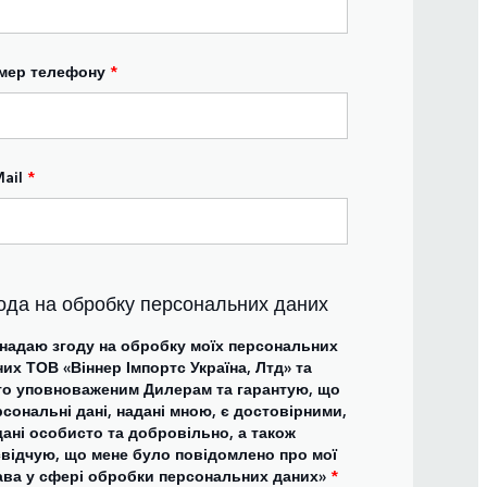
мер телефону
*
ail
*
ода на обробку персональних даних
 надаю згоду на обробку моїх персональних
их ТОВ «Віннер Імпортс Україна, Лтд» та
го уповноваженим Дилерам та гарантую, що
сональні дані, надані мною, є достовірними,
дані особисто та добровільно, а також
свідчую, що мене було повідомлено про мої
ава у сфері обробки персональних даних»
*