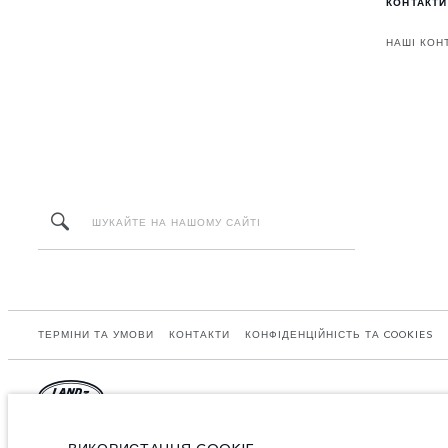
КОНТАКТИ
НАШІ КОН
ТЕРМІНИ ТА УМОВИ
КОНТАКТИ
КОНФІДЕНЦІЙНІСТЬ ТА COOKIES
Jaguar Land Rover Limited: Registered office: Abbey Road, Whitley, Coventry CV