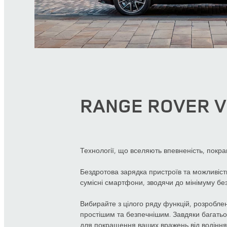
RANGE ROVER 
Технології, що вселяють впевненість, покра
Бездротова зарядка пристроїв та можливіс
сумісні смартфони, зводячи до мінімуму без
Вибирайте з цілого ряду функцій, розробле
простішим та безпечнішим. Завдяки багать
для покращення ваших вражень від водіння