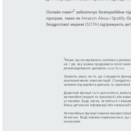
2
Онлайн пакет
забезпечує безперебійне пі
програм, таких як Amazon Alexa і Spotify.
бездротової мережі (SOTA) підтримують акт
2
Може застосовуватись політика сумлінно
на 1 рік, яку можна продовжити після закі
рекомендованого дилером Land Rover.
Зверніть увагу на те, що стандартні функц
альтернативних комплектацій. Стандартні 
залежно від варіанта двигуна та трансмісії
Додаткові функції та їх доступність можуть
автомобіля (моделі та трансмісії) або вим
установки. Будь ласка, зв'яжіться з ваш
більш детальної інформації або налаштуйт
Автомобільні функції повинні використову
безпечно. Водії повинні переконатися, що 
контролем.