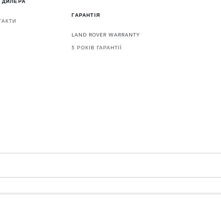
 ДИЛЕРА
ГАРАНТІЯ
ТАКТИ
LAND ROVER WARRANTY
5 РОКІВ ГАРАНТІЇ
3 4LF. Registered in England No: 1672070