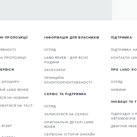
НІ ПРОПОЗИЦІЇ
ІНФОРМАЦІЯ ДЛЯ ВЛАСНИКІВ
ПІДТРИМКА
АЯВНОСТІ
ОГЛЯД
ПІДТРИМКА Н
НІ ПРОПОЗИЦІЇ
LAND ROVER – ДЛЯ ВСІЄЇ
КОНТАКТИ LA
РОДИНИ
ЕРВІСИ
ПРО LAND R
АКСЕСУАРИ
ПРИНЦИПИ
И БРОШУРУ
ОГЛЯД
КЛІЄНТООРІЄНТОВАНОСТІ
ВІЙ LAND ROVER
НОВИНИ
СЕРВІС ТА ПІДТРИМКА
ИСЯ НА НОВИНИ
ІНОВАЦІЇ ТА 
УВАТИСЯ НА ТЕСТ-
ОГЛЯД
ПІДРОЗДІЛ З
ЗАПИСАТИСЯ НА СЕРВІС
АВТОМОБІЛІВ 
ОРИГІНАЛЬНІ ДЕТАЛІ LAND
 ВІЗИТ
ДВИГУНИ ING
ROVER
СЕРВІСНА ІСТОРІЯ ОНЛАЙН