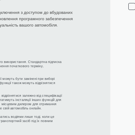
дключення з доступом до вбудованих
 Оновлення програмного забезпечення
уальність вашого автомобіля.
го використання. Стандартна підписка
нчення початкового терміну,
ії можуть бути замінені при виборі
функції також можуть відрізнятися
.
 відрізнятися залежно від специфікації
агатимуть інсталяції інших функцій для
им місцевим дилером для отримання
е свій автомобіль онлайн.
ватись водіями лише тоді, коли це
транспортний засіб під їх повним