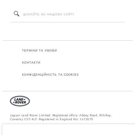
ТЕРМІНИ ТА УМОВИ
КОНТАКТИ
КОНФІДЕНЦІЙНІСТЬ ТА COOKIES
Jaguar Land Rover Limited: Registered office: Abbey Road, Whitley,
Coventry CV3 4LF. Registered in England No: 1672070
ЗВЕРНІТЬ УВАГУ: Деякі з наших моделей, комплектацій або опцій, що
пропонуються у конфігураторі та на сайті landrover.ua, можуть бути
недоступними для придбання через обмеження виробництва. Для