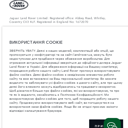
Jaguar Land Rover Limited: Registered office: Abbey Road, Whitley,
Coventry CV3 4LF. Registered in England No: 1672070
ЗВЕРНІТЬ УВАГУ: Деякі з наших моделей, комплектацій або опцій, що
пропонуються у конфігураторі та на сайті landrover.ua, можуть бути
недоступними для придбання через обмеження виробництва. Для
отримання актуальної інформації зверніться до офіційного дилера
ВИКОРИСТАННЯ COOKIE
Jaguar Land Rover в Україні.
ЗВЕРНІТЬ УВАГУ: Деякі з наших моделей, комплектацій або опцій, що
Важливе зауваження щодо зображень та специфікацій.
Глобальний
пропонуються у конфігураторі та на сайті landrover.ua, можуть бути
дефіцит напівпровідників наразі впливає на специфікації збірки,
недоступними для придбання через обмеження виробництва. Для
доступність опцій і терміни виготовлення автомобілів. Це дуже
отримання актуальної інформації зверніться до офіційного дилера Jaguar
динамічна ситуація, і, як наслідок, зображення, які зараз
Land Rover в Україні. Для збереження інформаціі на Вашому комп’ютері,
використовуються на вебсайті, можуть не повністю відображати
поточні специфікації, опції, варіанти оздоблення та кольорові рішення.
покращення роботи нашого сайту Land Rover пропонує використовувати
Будь ласка, зв'яжіться з офіційним дилером для отримання детальної
файли cookies. Деякі файли cookies є невід’ємним елементом роботи
інформації.
сайту та вже встановлені на Ваш персональний комп’ютер. Ви можете
видалити та заблокувати усі файли cookies з даного сайту, але при цьому
Jaguar Land Rover Limited постійно шукає шляхи поліпшити технічні
деякі його елементи можуть відображатись та працювати некоректно.
характеристики, дизайн і виробництво своїх автомобілів, деталей та
Щоб дізнатися більше про файли cookies, які ми використовуємо, та про
аксесуарів, зміни відбуваються постійно, і ми залишаємо за собою
те як їх видалити, ознайомтесь з Політикою Конфіденційності. Ми
право вносити зміни без попереднього повідомлення. Деякі функції
використовуємо файли cookies для того, щоб покращити роботу нашого
можуть відрізнятися від додаткових до стандартних для різних років
сайту. Продовжуючи використовувати веб-сайт, ви погоджуєтеся на
моделі. Інформація, технічні характеристики, двигуни і кольори на
використання нами файлів cookies. Якщо Ви не згодні просимо змінити
цьому веб-сайті базуються на європейській специфікації і можуть
відповідні налаштування браузера.
відрізнятися від ринку до ринку і можуть бути змінені без попереднього
повідомлення. Деякі автомобілі показані з додатковим обладнанням та
аксесуарами, можуть бути доступні не на всіх ринках та відрізнятися
від запропонованих у салонах дилерських центрів. Будь ласка,
зв'яжіться з офіційним дилером, щоб дізнатися про наявність і
ПРИЙНЯТИ