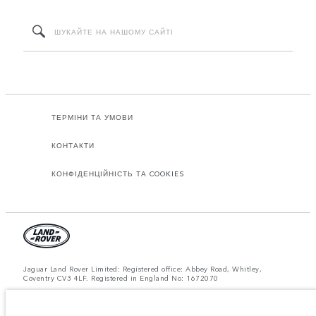
ТЕРМІНИ ТА УМОВИ
КОНТАКТИ
КОНФІДЕНЦІЙНІСТЬ ТА COOKIES
Jaguar Land Rover Limited: Registered office: Abbey Road, Whitley,
Coventry CV3 4LF. Registered in England No: 1672070
ЗВЕРНІТЬ УВАГУ: Деякі з наших моделей, комплектацій або опцій, що
пропонуються у конфігураторі та на сайті landrover.ua, можуть бути
недоступними для придбання через обмеження виробництва. Для