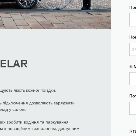
Пр
Но
VELAR
E-M
щують якість кожної поїздки.
По
ть підключення дозволяють заряджати
лад у салоні.
них зробити водіння та паркування
ом інноваційним технологіям, доступним
Зг
.