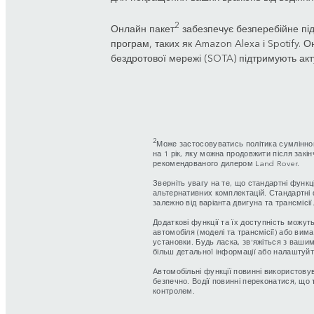
2
Онлайн пакет
забезпечує безперебійне пі
програм, таких як Amazon Alexa і Spotify.
бездротової мережі (SOTA) підтримують акт
2
Може застосовуватись політика сумлінно
на 1 рік, яку можна продовжити після закі
рекомендованого дилером Land Rover.
Зверніть увагу на те, що стандартні функц
альтернативних комплектацій. Стандартні 
залежно від варіанта двигуна та трансмісії
Додаткові функції та їх доступність можуть
автомобіля (моделі та трансмісії) або вим
установки. Будь ласка, зв'яжіться з ваш
більш детальної інформації або налаштуйт
Автомобільні функції повинні використову
безпечно. Водії повинні переконатися, що 
контролем.