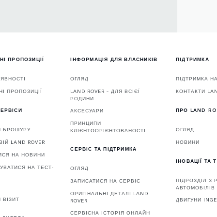
НІ ПРОПОЗИЦІЇ
ІНФОРМАЦІЯ ДЛЯ ВЛАСНИКІВ
ПІДТРИМКА
АЯВНОСТІ
ОГЛЯД
ПІДТРИМКА Н
НІ ПРОПОЗИЦІЇ
LAND ROVER – ДЛЯ ВСІЄЇ
КОНТАКТИ LA
РОДИНИ
ЕРВІСИ
ПРО LAND R
АКСЕСУАРИ
ПРИНЦИПИ
И БРОШУРУ
ОГЛЯД
КЛІЄНТООРІЄНТОВАНОСТІ
ВІЙ LAND ROVER
НОВИНИ
СЕРВІС ТА ПІДТРИМКА
ИСЯ НА НОВИНИ
ІНОВАЦІЇ ТА 
УВАТИСЯ НА ТЕСТ-
ОГЛЯД
ПІДРОЗДІЛ З
ЗАПИСАТИСЯ НА СЕРВІС
АВТОМОБІЛІВ 
ОРИГІНАЛЬНІ ДЕТАЛІ LAND
 ВІЗИТ
ДВИГУНИ ING
ROVER
СЕРВІСНА ІСТОРІЯ ОНЛАЙН