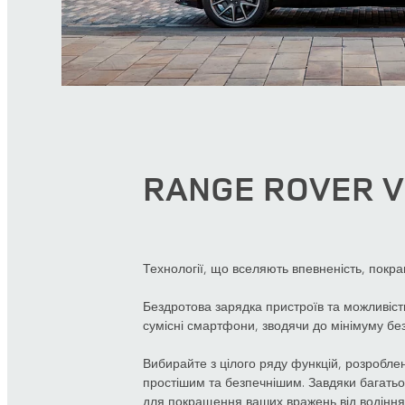
RANGE ROVER 
Технології, що вселяють впевненість, покра
Бездротова зарядка пристроїв та можливіс
сумісні смартфони, зводячи до мінімуму без
Вибирайте з цілого ряду функцій, розробле
простішим та безпечнішим. Завдяки багать
для покращення ваших вражень від водіння