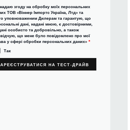
 надаю згоду на обробку моїх персональних
их ТОВ «Віннер Імпортс Україна, Лтд» та
го уповноваженим Дилерам та гарантую, що
сональні дані, надані мною, є достовірними,
дані особисто та добровільно, а також
свідчую, що мене було повідомлено про мої
ава у сфері обробки персональних даних»
*
Так