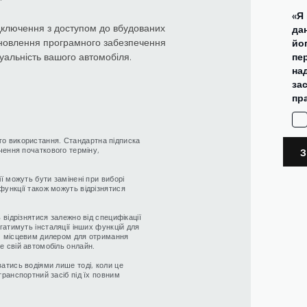
«Я
дключення з доступом до вбудованих
дан
 Оновлення програмного забезпечення
йо
уальність вашого автомобіля.
пер
на
за
пр
го використання. Стандартна підписка
нчення початкового терміну,
ії можуть бути замінені при виборі
функції також можуть відрізнятися
.
 відрізнятися залежно від специфікації
агатимуть інсталяції інших функцій для
им місцевим дилером для отримання
е свій автомобіль онлайн.
ватись водіями лише тоді, коли це
транспортний засіб під їх повним