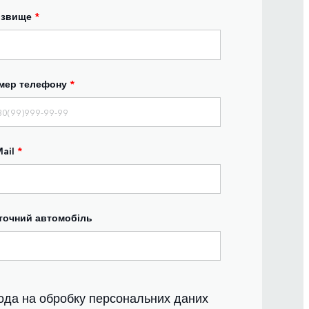
ізвище
*
мер телефону
*
ail
*
точний автомобіль
ода на обробку персональних даних