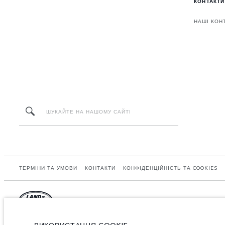
КОНТАКТИ
НАШІ КОН
ТЕРМІНИ ТА УМОВИ
КОНТАКТИ
КОНФІДЕНЦІЙНІСТЬ ТА COOKIES
Jaguar Land Rover Limited: Registered office: Abbey Road, Whitley, Coventry CV