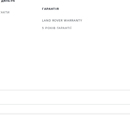
 ДИЛЕРА
ГАРАНТІЯ
ТАКТИ
LAND ROVER WARRANTY
5 РОКІВ ГАРАНТІЇ
3 4LF. Registered in England No: 1672070