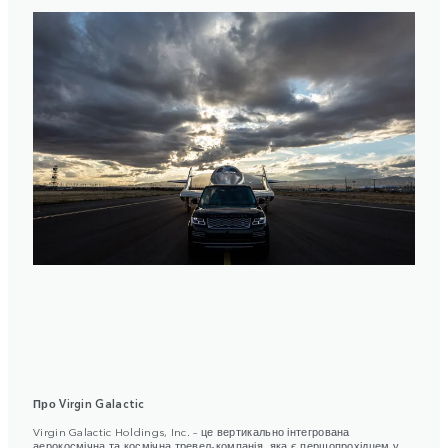
Про Virgin Galactic
Virgin Galactic Holdings, Inc. – це вертикально інтегрована
аерокосмічна та космічна тревел-компанія, яка є першопрохідцем у