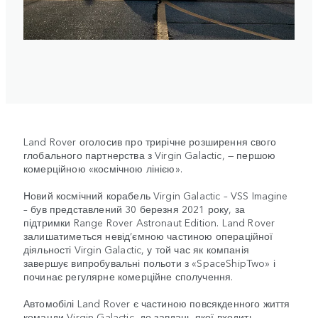
Land Rover оголосив про трирічне розширення свого
глобального партнерства з Virgin Galactic, — першою
комерційною «космічною лінією».
Новий космічний корабель Virgin Galactic – VSS Imagine
– був представлений 30 березня 2021 року, за
підтримки Range Rover Astronaut Edition. Land Rover
залишатиметься невід’ємною частиною операційної
діяльності Virgin Galactic, у той час як компанія
завершує випробувальні польоти з «SpaceShipTwo» і
починає регулярне комерційне сполучення.
Автомобілі Land Rover є частиною повсякденного життя
команди Virgin Galactic, до завдань якої входить