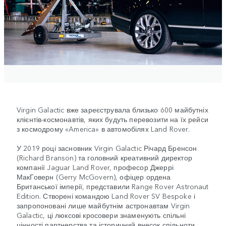
Virgin Galactic вже зареєструвала близько 600 майбутніх
клієнтів-космонавтів, яких будуть перевозити на їх рейси
з космодрому «America» в автомобілях Land Rover.
У 2019 році засновник Virgin Galactic Річард Бренсон
(Richard Branson) та головний креативний директор
компанії Jaguar Land Rover, професор Джеррі
МакГоверн (Gerry McGovern), офіцер ордена
Британської імперії, представили Range Rover Astronaut
Edition. Створені командою Land Rover SV Bespoke і
запропоновані лише майбутнім астронавтам Virgin
Galactic, ці люксові кросовери знаменують спільні
цінності партнерства та історичний внесок спільноти