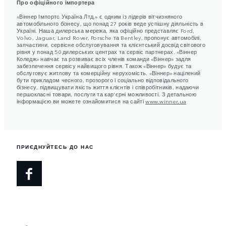
Про офіційного імпортера
«Віннер Імпортс Україна Лтд.» є одним із лідерів вітчизняного
автомобільного бізнесу, що понад 27 років веде успішну діяльність в
Україні. Наша дилерська мережа, яка офіційно представляє Ford,
Volvo, Jaguar, Land Rover, Porsche та Bentley, пропонує автомобілі,
запчастини, сервісне обслуговування та клієнтський досвід світового
рівня у понад 50 дилерських центрах та сервіс партнерах. «Віннер
Коледж» навчає та розвиває всіх членів команди «Віннер» задля
забезпечення сервісу найвищого рівня. Також «Віннер» будує та
обслуговує житлову та комерційну нерухомість. «Віннер» націлений
бути прикладом чесного, прозорого і соціально відповідального
бізнесу, підвищувати якість життя клієнтів і співробітників, надаючи
першокласні товари, послуги та кар'єрні можливості. З детальною
інформацією ви можете ознайомитися на сайті
www.winner.ua
ПРИЄДНУЙТЕСЬ ДО НАС