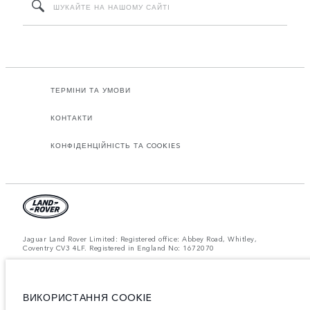
ТЕРМІНИ ТА УМОВИ
КОНТАКТИ
КОНФІДЕНЦІЙНІСТЬ ТА COOKIES
Jaguar Land Rover Limited: Registered office: Abbey Road, Whitley,
Coventry CV3 4LF. Registered in England No: 1672070
ЗВЕРНІТЬ УВАГУ: Деякі з наших моделей, комплектацій або опцій, що
пропонуються у конфігураторі та на сайті landrover.ua, можуть бути
недоступними для придбання через обмеження виробництва. Для
отримання актуальної інформації зверніться до офіційного дилера
ВИКОРИСТАННЯ COOKIE
Jaguar Land Rover в Україні.