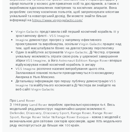
сфері польотів у космос для приватних осіб та дослідників, а також є
виробником вдосконалених повітряних та космічних апаратів. Вона
розробляє систему космічних польотів, щоб запропонувати клієнтам
унікальний та новаторський досвід. Ви можете знайти більше
інформації на
https://www.virgingalactic.com/
Virgin Galactic представила свій перший космічний корабель III у
зростаючому флоті – VSS Imagine
Imagine демонструє прогрес у напрямку ефективного
проектування та виробництва, оскільки Virgin Galactic працює над
тим, щоб масштабувати бізнес на довгострокову перспективу
Один із майбутніх астронавтів Virgin Galactic, Ді Честер, отримав
унікальну можливість зіграти свою роль у церемонії завершення
збірки VSS Imagine, а його Astronaut Edition Range Rover вперше
відбуксирував новий космічний корабель із ангару
VSS Imagine розпочне наземні випробування цього літа.
Заплановані планові польоти проводитимуться із космодрому
Америка в Нью-Мексико.
Детальнішу інформацію про першу публічну демонстрацію VSS
Imagine та майбутнього космонавта Ді Честера ви знайдете на
веб-сайті Virgin Galactic
Про Land Rover
З 1948 року Land Rover виробляє оригінальні кросовери 4x4. Весь
модельний ряд демонструє надзвичайно широкі можливості.
Defender, Discovery, Discovery Sport, Range Rover, Range Rover
Sport, Range Rover Velar та Range Rover Evoque – кожна з моделей є
визначальною для світових секторів кросоверів, адже 80% модельного
ряду експортується до більше ніж 100 країн.