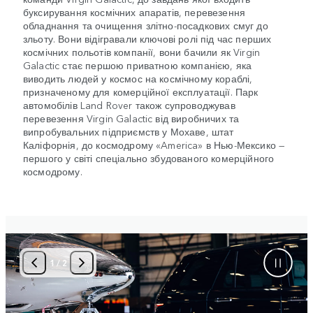
буксирування космічних апаратів, перевезення
обладнання та очищення злітно-посадкових смуг до
зльоту. Вони відігравали ключові ролі під час перших
космічних польотів компанії, вони бачили як Virgin
Galactic стає першою приватною компанією, яка
виводить людей у космос на космічному кораблі,
призначеному для комерційної експлуатації. Парк
автомобілів Land Rover також супроводжував
перевезення Virgin Galactic від виробничих та
випробувальних підприємств у Мохаве, штат
Каліфорнія, до космодрому «America» в Нью-Мексико —
першого у світі спеціально збудованого комерційного
космодрому.
2
/
2