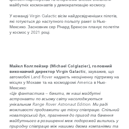
майбутніх космонавтів у демократизацію космосу.
У команді Virgin Galactic вісім найдосвідченіших пілотів,
які готуються до наступного польоту ракет із Нью-
Мексико. Засновник сер Річард Бренсон планує полетіти
у космос у 2021 році.
Майкл Колглейзир (Michael Colglazier), головний
виконавчий директор Virgin Galactic
, зауважив, що
автомобілі Land Rover надають неоціненну підтримку на
місцях у Мохаве та на космодромі America в Нью-
Мексико:
«Це фантастика — бачити, як наші майбутні
астронавти по всьому світу насолоджуються
унікальним Range Rover Astronaut Edition. Ми раді
можливості продовжити цю тісну співпрацю. Спільний
новаторський дух, прагнення до пригод та бачення
майбутнього в розширенні меж подорожей вилились у
природну співпрацю між нашими двома компаніями та