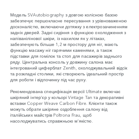
Модель SVAutobiography з довгою колісною базою
забезпечує першокласне пересування з урівноваженою
досконалістю, включаючи дотяжку з електрозачиненням
задніх дверей. Задні сидіння з функцією охолодження з
напіванілінової шкіри, із нахилом як у літаках,
забезпечують більше 1,2 м простору для ніг, мають
функцію масажу ніг гарячими каменями, а також
підставки для гомілок та стоп для пасажирів заднього
ряду. Центральна консоль у довжину салона має
інтегрований циферблат Zenith, охолоджувальний відсік
та розкладні столики, які створюють ідеальний простір
для роботи і відпочинку під час руху.
Рекомендована специфікація версії Ultimate включає
шкіряний інтер’єр у кольорі Vintage Tan та декоративні
вставки Copper Weave Carbon Fibre. Клієнти також
можуть обрати шкіряне оздоблення салону від
італійських майстрів Poltrona Frau, щоб
насолоджуватись справжньою м’якістю.