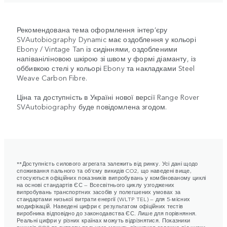
Рекомендована тема оформлення інтер’єру
SVAutobiography Dynamic має оздоблення у кольорі
Ebony / Vintage Tan із сидіннями, оздобленими
напіваніліновою шкірою зі швом у формі діаманту, із
оббивкою стелі у кольорі Ebony та накладками Steel
Weave Carbon Fibre.
Ціна та доступність в Україні нової версії Range Rover
SVAutobiography буде повідомлена згодом.
**Доступність силового агрегата залежить від ринку. Усі дані щодо
споживання пального та об’єму викидів CO2, що наведені вище,
стосуються офіційних показників випробувань у комбінованому циклі
на основі стандартів ЄС — Всесвітнього циклу узгоджених
випробувань транспортних засобів у полегшених умовах за
стандартами низької витрати енергії (WLTP TEL) — для 5-місних
модифікацій. Наведені цифри є результатом офіційних тестів
виробника відповідно до законодавства ЄС. Лише для порівняння.
Реальні цифри у різних країнах можуть відрізнятися. Показники
викидів CO2 та витрати пального можуть різнитися залежно від низки