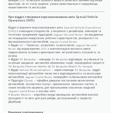
факторів, як-от стиль водіння, умови навколишнього середовища,
навантаження та аксесуари
Про відділ створення персоналізованих авто Special Vehicle
Operations (SVO)
Відділ створення персоналізованих авто Special Vehicle Operations
(SVO) є командою спеціалістів, утвореною з дизайнерів, інженерів та
технічних працівників підрозділів Jaguar та Land Rover, зосереджених
на покращенні невід’ємних робочих характеристик, розкішності та
функціональності автомобілів Jaguar і Land Rover:
• Відділ SV — Проектує, розробляє та виготовляє Jaguar та Land
Rover під маркуванням «SV» з комплектацією високого рівня,
підкреслюючи основні характеристики, які включають потужність та
розкіш
• Відділ SV Bespoke — команда SV Bespoke відповідає за унікальні та
особливі завдання, автомобілі обмежених серій, лакофарбові покриття
SV Bespoke Premium Palette та SV Bespoke Match-To-Sample
• Відділ Vehicle Personalisation — окрім команди SV Bespoke, відділ
персоналізації автомобіля також несе відповідальність за аксесуари
автомобілів Jaguar і Land Rover, комерційні та броньовані автомобілі
• Підрозділ Classic — офіційне джерело постачання автентичних
автомобілів, експертних послуг, оригінальних запасних частин, а
також незабутніх вражень для прихильників класичних моделей
Jaguar і Land Rover у всьому світі
• Bowler Motors — виробник представницьких автомобілів високої
прохідності та авто для ралі-рейдів, розташований у графстві
Дербішир
Важливе повідомлення