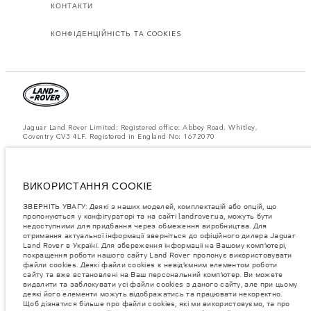
КОНТАКТИ
КОНФІДЕНЦІЙНІСТЬ ТА COOKIES
Jaguar Land Rover Limited: Registered office: Abbey Road, Whitley,
Coventry CV3 4LF. Registered in England No: 1672070
ЗВЕРНІТЬ УВАГУ: Деякі з наших моделей, комплектацій або опцій, що
пропонуються у конфігураторі та на сайті landrover.ua, можуть бути
недоступними для придбання через обмеження виробництва. Для
отримання актуальної інформації зверніться до офіційного дилера
ВИКОРИСТАННЯ COOKIE
Jaguar Land Rover в Україні.
ЗВЕРНІТЬ УВАГУ: Деякі з наших моделей, комплектацій або опцій, що
Важливе зауваження щодо зображень та специфікацій.
Глобальний
пропонуються у конфігураторі та на сайті landrover.ua, можуть бути
дефіцит напівпровідників наразі впливає на специфікації збірки,
недоступними для придбання через обмеження виробництва. Для
доступність опцій і терміни виготовлення автомобілів. Це дуже
отримання актуальної інформації зверніться до офіційного дилера Jaguar
динамічна ситуація, і, як наслідок, зображення, які зараз
Land Rover в Україні. Для збереження інформаціі на Вашому комп’ютері,
використовуються на вебсайті, можуть не повністю відображати
поточні специфікації, опції, варіанти оздоблення та кольорові рішення.
покращення роботи нашого сайту Land Rover пропонує використовувати
Будь ласка, зв'яжіться з офіційним дилером для отримання детальної
файли cookies. Деякі файли cookies є невід’ємним елементом роботи
інформації.
сайту та вже встановлені на Ваш персональний комп’ютер. Ви можете
видалити та заблокувати усі файли cookies з даного сайту, але при цьому
Jaguar Land Rover Limited постійно шукає шляхи поліпшити технічні
деякі його елементи можуть відображатись та працювати некоректно.
характеристики, дизайн і виробництво своїх автомобілів, деталей та
Щоб дізнатися більше про файли cookies, які ми використовуємо, та про
аксесуарів, зміни відбуваються постійно, і ми залишаємо за собою