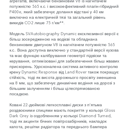
агрегатів, включаючи бензиновий V8 із нагнітачем
потужністю 565 к.с. і високоефективний плагін-гібридний
P400e, який забезпечує долання відстані у 40 км
виключно на електричній тязі та загальний рівень
викидів CO2 лише 75 г/км**.
Модель SVAutobiography Dynamic ексклюзивної версії є
більш зосередженою на водієві та обладнана
бензиновим двигуном V8 із нагнітачем потужністю 565
к.с.. Вона доступна виключно у стандартній версії кузова
та має функцію калібрування геометрії підвіски та
керування, оптимізовані для забезпечення більш жвавих
прискорень. Удосконалена система активного контролю
крену Dynamic Response від Land Rover також покращує
стійкість, тоді як висота дорожнього просвіту зменшена
на 8 мм, що забезпечує динамічне водіння на дорозі з
більшим залученням і більш цілеспрямованою
посадкою.
Ковані 22-дюймові легкосплавні диски з п’ятьма
роздвоєними спицями мають покриття у кольорі Gloss
Dark Grey із оздобленням у кольорі Diamond Turned,
тоді як акценти бічних повітрозабірників, накладок
капота, решітки радіатора та переднього бампера