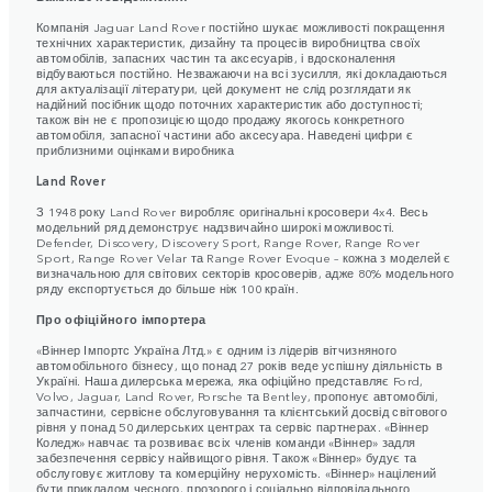
Компанія Jaguar Land Rover постійно шукає можливості покращення
технічних характеристик, дизайну та процесів виробництва своїх
автомобілів, запасних частин та аксесуарів, і вдосконалення
відбуваються постійно. Незважаючи на всі зусилля, які докладаються
для актуалізації літератури, цей документ не слід розглядати як
надійний посібник щодо поточних характеристик або доступності;
також він не є пропозицією щодо продажу якогось конкретного
автомобіля, запасної частини або аксесуара. Наведені цифри є
приблизними оцінками виробника
Land Rover
З 1948 року Land Rover виробляє оригінальні кросовери 4x4. Весь
модельний ряд демонструє надзвичайно широкі можливості.
Defender, Discovery, Discovery Sport, Range Rover, Range Rover
Sport, Range Rover Velar та Range Rover Evoque – кожна з моделей є
визначальною для світових секторів кросоверів, адже 80% модельного
ряду експортується до більше ніж 100 країн.
Про офіційного імпортера
«Віннер Імпортс Україна Лтд.» є одним із лідерів вітчизняного
автомобільного бізнесу, що понад 27 років веде успішну діяльність в
Україні. Наша дилерська мережа, яка офіційно представляє Ford,
Volvo, Jaguar, Land Rover, Porsche та Bentley, пропонує автомобілі,
запчастини, сервісне обслуговування та клієнтський досвід світового
рівня у понад 50 дилерських центрах та сервіс партнерах. «Віннер
Коледж» навчає та розвиває всіх членів команди «Віннер» задля
забезпечення сервісу найвищого рівня. Також «Віннер» будує та
обслуговує житлову та комерційну нерухомість. «Віннер» націлений
бути прикладом чесного, прозорого і соціально відповідального