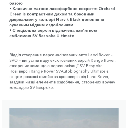
базою
• Класичне матове лакофарбове покриття Orchard
Green із контрастним дахом та боковими
дзеркалами у кольорі Narvik Black доповнено
сучасним мідним оздобленням
• Спеціальна версія відзначена пам’ятною
емблемою SV Bespoke Ultimate
Відділ створення персоналізованих авто Land Rover –
SVO – випустив пару ексклюзивних версій Range Rover,
створених командою персоналізації SV Bespoke.
Нові версії Range Rover SVAutobiography Ultimate є
вінцем розкоші сімейства кросоверів від Land Rover,
завдяки низці елементів оздоблення, створених вручну
командою SV Bespoke.