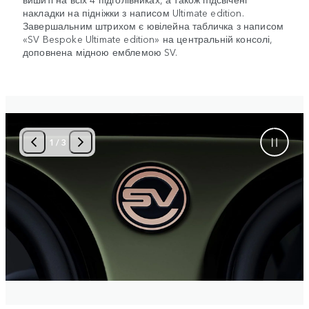
накладки на підніжки з написом Ultimate edition.
Завершальним штрихом є ювілейна табличка з написом
«SV Bespoke Ultimate edition» на центральній консолі,
доповнена мідною емблемою SV.
2
/
3