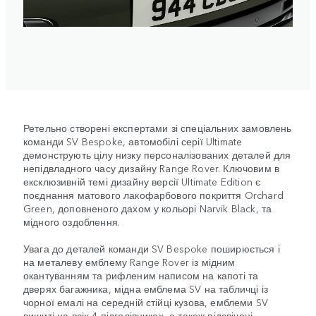
Ретельно створені експертами зі спеціальних замовлень
команди SV Bespoke, автомобілі серії Ultimate
демонструють цілу низку персоналізованих деталей для
непідвладного часу дизайну Range Rover. Ключовим в
ексклюзивній темі дизайну версії Ultimate Edition є
поєднання матового лакофарбового покриття Orchard
Green, доповненого дахом у кольорі Narvik Black, та
мідного оздоблення.
Увага до деталей команди SV Bespoke поширюється і
на металеву емблему Range Rover із мідним
окантуванням та рифленим написом на капоті та
дверях багажника, мідна емблема SV на табличці із
чорної емалі на середній стійці кузова, емблеми SV
вишиті на всіх 4 підголівниках, а також підсвічені