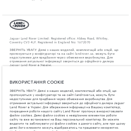
Jaguar Land Rover Limited: Registered office: Abbey Road, Whitley,
Coventry CV3 4LF. Registered in England No: 1672070
ЗВЕРНІТЬ УВАГУ: Деякі з наших моделей, комплектацій або опцій, що
пропонуються у конфігураторі та на сайті landrover.ua, можуть бути
недоступними для придбання через обмеження виробництва. Для
отримання актуальної інформації зверніться до офіційного дилера
Jaguar Land Rover в Україні.
Важливе зауваження щодо зображень та специфікацій.
Глобальний
дефіцит напівпровідників наразі впливає на специфікації збірки,
доступність опцій і терміни виготовлення автомобілів. Це дуже
ВИКОРИСТАННЯ COOKIE
динамічна ситуація, і, як наслідок, зображення, які зараз
використовуються на вебсайті, можуть не повністю відображати
ЗВЕРНІТЬ УВАГУ: Деякі з наших моделей, комплектацій або опцій, що
поточні специфікації, опції, варіанти оздоблення та кольорові рішення.
пропонуються у конфігураторі та на сайті landrover.ua, можуть бути
Будь ласка, зв'яжіться з офіційним дилером для отримання детальної
недоступними для придбання через обмеження виробництва. Для
інформації.
отримання актуальної інформації зверніться до офіційного дилера Jaguar
Jaguar Land Rover Limited постійно шукає шляхи поліпшити технічні
Land Rover в Україні. Для збереження інформаціі на Вашому комп’ютері,
характеристики, дизайн і виробництво своїх автомобілів, деталей та
покращення роботи нашого сайту Land Rover пропонує використовувати
аксесуарів, зміни відбуваються постійно, і ми залишаємо за собою
файли cookies. Деякі файли cookies є невід’ємним елементом роботи
право вносити зміни без попереднього повідомлення. Деякі функції
сайту та вже встановлені на Ваш персональний комп’ютер. Ви можете
можуть відрізнятися від додаткових до стандартних для різних років
видалити та заблокувати усі файли cookies з даного сайту, але при цьому
моделі. Інформація, технічні характеристики, двигуни і кольори на
деякі його елементи можуть відображатись та працювати некоректно.
цьому веб-сайті базуються на європейській специфікації і можуть