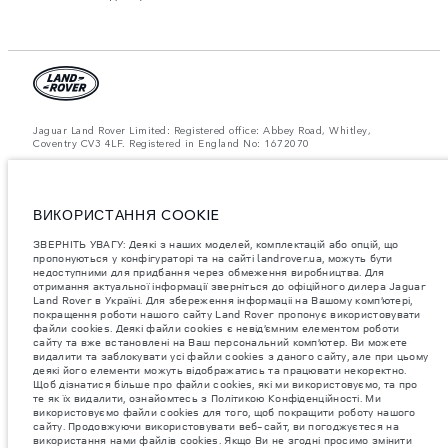
Jaguar Land Rover Limited: Registered office: Abbey Road, Whitley,
Coventry CV3 4LF. Registered in England No: 1672070
ЗВЕРНІТЬ УВАГУ: Деякі з наших моделей, комплектацій або опцій, що
пропонуються у конфігураторі та на сайті landrover.ua, можуть бути
недоступними для придбання через обмеження виробництва. Для
отримання актуальної інформації зверніться до офіційного дилера
ВИКОРИСТАННЯ COOKIE
Jaguar Land Rover в Україні.
ЗВЕРНІТЬ УВАГУ: Деякі з наших моделей, комплектацій або опцій, що
Важливе зауваження щодо зображень та специфікацій.
Глобальний
пропонуються у конфігураторі та на сайті landrover.ua, можуть бути
дефіцит напівпровідників наразі впливає на специфікації збірки,
недоступними для придбання через обмеження виробництва. Для
доступність опцій і терміни виготовлення автомобілів. Це дуже
отримання актуальної інформації зверніться до офіційного дилера Jaguar
динамічна ситуація, і, як наслідок, зображення, які зараз
використовуються на вебсайті, можуть не повністю відображати
Land Rover в Україні. Для збереження інформаціі на Вашому комп’ютері,
поточні специфікації, опції, варіанти оздоблення та кольорові рішення.
покращення роботи нашого сайту Land Rover пропонує використовувати
Будь ласка, зв'яжіться з офіційним дилером для отримання детальної
файли cookies. Деякі файли cookies є невід’ємним елементом роботи
інформації.
сайту та вже встановлені на Ваш персональний комп’ютер. Ви можете
видалити та заблокувати усі файли cookies з даного сайту, але при цьому
Jaguar Land Rover Limited постійно шукає шляхи поліпшити технічні
деякі його елементи можуть відображатись та працювати некоректно.
характеристики, дизайн і виробництво своїх автомобілів, деталей та
Щоб дізнатися більше про файли cookies, які ми використовуємо, та про
аксесуарів, зміни відбуваються постійно, і ми залишаємо за собою
те як їх видалити, ознайомтесь з Політикою Конфіденційності. Ми
право вносити зміни без попереднього повідомлення. Деякі функції
використовуємо файли cookies для того, щоб покращити роботу нашого
можуть відрізнятися від додаткових до стандартних для різних років
сайту. Продовжуючи використовувати веб-сайт, ви погоджуєтеся на
моделі. Інформація, технічні характеристики, двигуни і кольори на
використання нами файлів cookies. Якщо Ви не згодні просимо змінити
цьому веб-сайті базуються на європейській специфікації і можуть