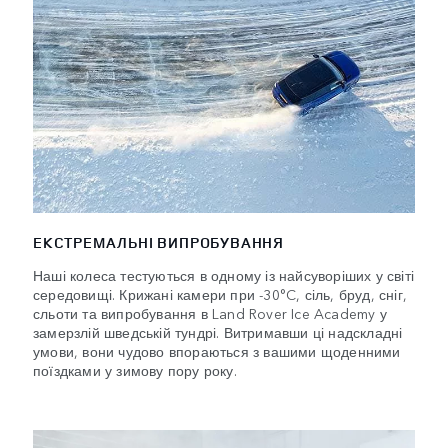
ЕКСТРEМАЛЬНІ ВИПРОБУВАННЯ
Наші колеса тестуються в одному із найсуворіших у світі
середовищі. Крижані камери при -30°C, сіль, бруд, сніг,
сльоти та випробування в Land Rover Ice Academy у
замерзлій шведській тундрі. Витримавши ці надскладні
умови, вони чудово впораються з вашими щоденними
поїздками у зимову пору року.