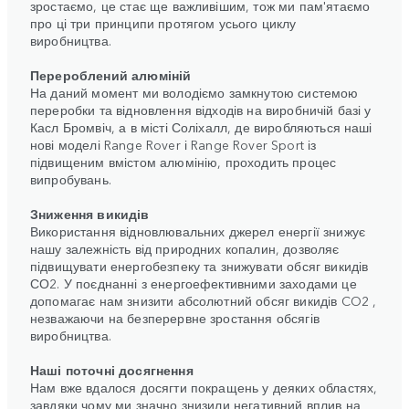
зростаємо, це стає ще важливішим, тож ми пам'ятаємо
про ці три принципи протягом усього циклу
виробництва.
Перероблений алюміній
На даний момент ми володіємо замкнутою системою
переробки та відновлення відходів на виробничій базі у
Касл Бромвіч, а в місті Соліхалл, де виробляються наші
нові моделі Range Rover і Range Rover Sport із
підвищеним вмістом алюмінію, проходить процес
випробувань.
Зниження викидів
Використання відновлювальних джерел енергії знижує
нашу залежність від природних копалин, дозволяє
підвищувати енергобезпеку та знижувати обсяг викидів
СО2. У поєднанні з енергоефективними заходами це
допомагає нам знизити абсолютний обсяг викидів CO2 ,
незважаючи на безперервне зростання обсягів
виробництва.
Наші поточні досягнення
Нам вже вдалося досягти покращень у деяких областях,
завдяки чому ми значно знизили негативний вплив на