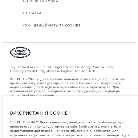
ТЕРМІНИ ТА УМОВИ
КОНТАКТИ
КОНФІДЕНЦІЙНІСТЬ ТА COOKIES
Jaguar Land Rover Limited: Registered office: Abbey Road, Whitley,
Coventry CV3 4LF. Registered in England No: 1672070
ЗВЕРНІТЬ УВАГУ: Деякі з наших моделей, комплектацій або опцій, що
пропонуються у конфігураторі та на сайті landrover.ua, можуть бути
недоступними для придбання через обмеження виробництва. Для
отримання актуальної інформації зверніться до офіційного дилера
Jaguar Land Rover в Україні.
Важливе зауваження щодо зображень та специфікацій.
Глобальний
дефіцит напівпровідників наразі впливає на специфікації збірки,
доступність опцій і терміни виготовлення автомобілів. Це дуже
ВИКОРИСТАННЯ COOKIE
динамічна ситуація, і, як наслідок, зображення, які зараз
використовуються на вебсайті, можуть не повністю відображати
ЗВЕРНІТЬ УВАГУ: Деякі з наших моделей, комплектацій або опцій, що
поточні специфікації, опції, варіанти оздоблення та кольорові рішення.
пропонуються у конфігураторі та на сайті landrover.ua, можуть бути
Будь ласка, зв'яжіться з офіційним дилером для отримання детальної
недоступними для придбання через обмеження виробництва. Для
інформації.
отримання актуальної інформації зверніться до офіційного дилера Jaguar