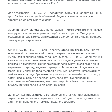
наявності в автомобілі системи Pivi Pro.
Для автомобілів Defender V8 недоступне динамічне навантаження на
дах. Варіанти аксесуарів обмежені. За детальною інформацією
зверніться до офіційного дилера Land Rover.
Зверніть увагу, що стандартне обладнання може бути змінено під час
вибору опціональних варіантів оздоблення інтер’єру. Стандартне
обладнання також може змінюватися в залежності від країни продажу,
типу двигуна і трансмісії
Функції Pivi та InControl, опції, послуги сторонніх постачальників та
їхня наявність залежать від ринку — перевірте наявність та повні
умови для місцевого ринку у вашого дилера Land Rover. Деякі функції
вимагатимуть встановлення SIM-картки з відповідним тарифом та
пов’язані з підпискою, яку необхідно продовжувати після закінчення
первинного терміну, наданого дилером. Можливість під’єднання до
мобільних мереж не гарантується в усіх місцевостях. Інформація та
зображення, що відображаються у зв’язку з технологією InControl, у
тому числі екрани та послідовності, залежать від оновлення
програмного забезпечення, контролю версій та інших системних/
візуальних змін залежно від обраних опцій.
Деякі функції вимагатимуть встановлення SIM-картки з відповідним
тарифом та пов’язані з підпискою, яку необхідно продовжувати після
закінчення первинного терміну, наданого дилером.
Meridian є зареєстрованою торговою маркою Meridian Audio Ltd.