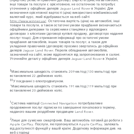
інші товари та послуги є орієнтовною, не остаточною та потребує
уточнення у офіційних дилерів Jaguar Land Rover в Україні. Для
визначення орієнтовної вартості (ціна) використано міжбанківський
валютний курс, який відображається на веб-сайті
http://www.winner.ua/
. Остаточна вартість (ціна) на автомобілі, інші
товари та послуги, а також остаточні умови придбання визначаються
офіційними дилерами та сервісними станціями у відповідних
договорах з клієнтами (договорі купівлі-продажу, договорі про надання
послуг тощо). Для отримання інформації про остаточні умови
придбання автомобілів, інших товарів та послуг, а також для
укладення правочинів (договорів) просимо звертатись до офіційних
дилерів Jaguar Land Rover. Перелік обладнання автомобілів,
зазначений на сайті, може відрізнятися від запропонованих в салоні.
Уточнюйте деталі у офіційних дилерів Jaguar Land Rover в Україні.
‡
Максимальна швидкість становить 209 км/год (130 миль/год) при
встановленні 22-дюймових коліс.
‡‡
У поєднанні з електродвигуном.​
⬨
Максимальна швидкість становить 191 км/год (119 миль/год) при
встановленні 20-дюймових коліс.
1
Система навігації Connected Navigation потребуватиме
продовження послуг підписки по завершенні початкового терміну,
наданого вашим роздрібним продавцем Land Rover.
2
Лише для сумісних смартфонів. Ваш автомобіль готовий до роботи з
Apple CarPlay. Послуги, які пропонуються Apple CarPlay, залежать
від доступності функцій у вашій країні. Додаткову інформацію див. на
веб-сторінці