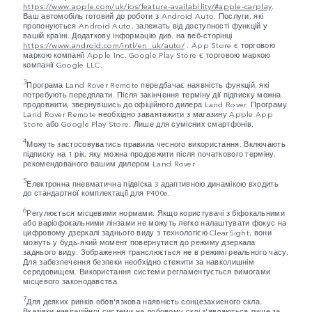
https://www.apple.com/uk/ios/feature-availability/#apple-carplay
.
Ваш автомобіль готовий до роботи з Android Auto. Послуги, які
пропонуються Android Auto, залежать від доступності функцій у
вашій країні. Додаткову інформацію див. на веб-сторінці
https://www.android.com/intl/en_uk/auto/
. App Store є торговою
маркою компанії Apple Inc. Google Play Store є торговою маркою
компанії Google LLC.
3
Програма Land Rover Remote передбачає наявність функцій, які
потребують передплати. Після закінчення терміну дії підписку можна
продовжити, звернувшись до офіційного дилера Land Rover. Програму
Land Rover Remote необхідно завантажити з магазину Apple App
Store або Google Play Store. Лише для сумісних смартфонів.
4
Можуть застосовуватись правила чесного використання. Включають
підписку на 1 рік, яку можна продовжити після початкового терміну,
рекомендованого вашим дилером Land Rover
5
Електронна пневматична підвіска з адаптивною динамікою входить
до стандартної комплектації для P400e.
6
Регулюється місцевими нормами. Якщо користувачі з біфокальними
або варіофокальними лінзами не можуть легко налаштувати фокус на
цифровому дзеркалі заднього виду з технологією ClearSight, вони
можуть у будь-який момент повернутися до режиму дзеркала
заднього виду. Зображення транслюється не в режимі реального часу.
Для забезпечення безпеки необхідно стежити за навколишнім
середовищем. Використання системи регламентується вимогами
місцевого законодавства.
7
Для деяких ринків обов'язкова наявність сонцезахисного скла.
Вказівки навігаційної системи на лобовому склі з'являються лише за