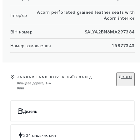
Acorn perforated grained leather seats with
Інтер'єр
Acorn interior
ВІН номер
SALYA2BN6MA297384
Номер замовлення
15877343
Деталі
JAGUAR LAND ROVER КИЇВ ЗАХІД
Кільцева дорога, 1-A
Київ
Дизель
204 кінських сил