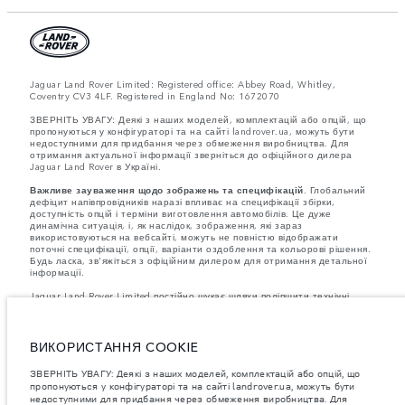
Jaguar Land Rover Limited: Registered office: Abbey Road, Whitley,
Coventry CV3 4LF. Registered in England No: 1672070
ЗВЕРНІТЬ УВАГУ: Деякі з наших моделей, комплектацій або опцій, що
пропонуються у конфігураторі та на сайті landrover.ua, можуть бути
недоступними для придбання через обмеження виробництва. Для
отримання актуальної інформації зверніться до офіційного дилера
Jaguar Land Rover в Україні.
Важливе зауваження щодо зображень та специфікацій.
Глобальний
дефіцит напівпровідників наразі впливає на специфікації збірки,
доступність опцій і терміни виготовлення автомобілів. Це дуже
динамічна ситуація, і, як наслідок, зображення, які зараз
використовуються на вебсайті, можуть не повністю відображати
поточні специфікації, опції, варіанти оздоблення та кольорові рішення.
Будь ласка, зв'яжіться з офіційним дилером для отримання детальної
інформації.
Jaguar Land Rover Limited постійно шукає шляхи поліпшити технічні
характеристики, дизайн і виробництво своїх автомобілів, деталей та
аксесуарів, зміни відбуваються постійно, і ми залишаємо за собою
право вносити зміни без попереднього повідомлення. Деякі функції
можуть відрізнятися від додаткових до стандартних для різних років
ВИКОРИСТАННЯ COOKIE
моделі. Інформація, технічні характеристики, двигуни і кольори на
цьому веб-сайті базуються на європейській специфікації і можуть
ЗВЕРНІТЬ УВАГУ: Деякі з наших моделей, комплектацій або опцій, що
відрізнятися від ринку до ринку і можуть бути змінені без попереднього
пропонуються у конфігураторі та на сайті landrover.ua, можуть бути
повідомлення. Деякі автомобілі показані з додатковим обладнанням та
недоступними для придбання через обмеження виробництва. Для
аксесуарами, можуть бути доступні не на всіх ринках та відрізнятися