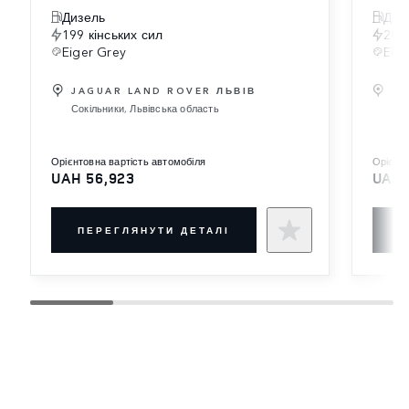
Дизель
Диз
199 кінських сил
204 
Eiger Grey
Eige
JAGUAR LAND ROVER ЛЬВІВ
JA
Сокільники, Львівська область
Киї
орієнтовна вартість автомобіля
орієн
UAH 56,923
UAH 
ПЕРЕГЛЯНУТИ ДЕТАЛІ
П