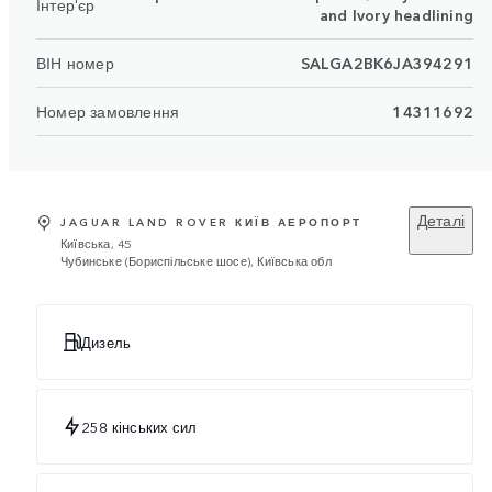
Інтер'єр
and Ivory headlining
ВІН номер
SALGA2BK6JA394291
Номер замовлення
14311692
Деталі
JAGUAR LAND ROVER КИЇВ АЕРОПОРТ
Київська, 45
Чубинське (Бориспільське шосе), Київська обл
Дизель
258 кінських сил