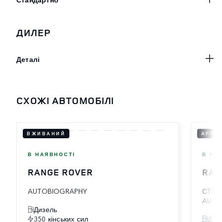
ДИЛЕР
Деталі
СХОЖІ АВТОМОБІЛІ
ВЖИВАНИЙ
APPR
В НАЯВНОСТІ
В НА
RANGE ROVER
RAN
AUTOBIOGRAPHY
СТАН
AUTO
Дизель
350 кінських сил
Диз