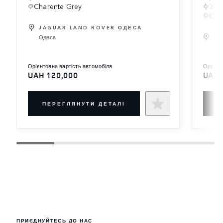
Charente Grey
350 
Car
JAGUAR LAND ROVER ОДЕСА
Одеса
JA
Хар
орієнтовна вартість автомобіля
орієн
UAH 120,000
UAH 
ПЕРЕГЛЯНУТИ ДЕТАЛІ
П
ПРИЄДНУЙТЕСЬ ДО НАС