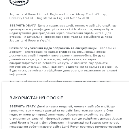
Jaguar Land Rover Limited: Registered office: Abbey Road, Whitley,
Coventry CV3 4LF. Registered in England No: 1672070
ЗВЕРНІТЬ УВАГУ: Деякі з наших моделей, комплектацій або опцій, що
пропонуються у конфігураторі та на сайті landrover.ua, можуть бути
недоступними для придбання через обмеження виробництва. Для
отримання актуальної інформації зверніться до офіційного дилера
Jaguar Land Rover в Україні.
Важливе зауваження щодо зображень та специфікацій.
Глобальний
дефіцит напівпровідників наразі впливає на специфікації збірки,
доступність опцій і терміни виготовлення автомобілів. Це дуже
динамічна ситуація, і, як наслідок, зображення, які зараз
використовуються на вебсайті, можуть не повністю відображати
поточні специфікації, опції, варіанти оздоблення та кольорові рішення.
Будь ласка, зв'яжіться з офіційним дилером для отримання детальної
інформації.
Jaguar Land Rover Limited постійно шукає шляхи поліпшити технічні
характеристики, дизайн і виробництво своїх автомобілів, деталей та
аксесуарів, зміни відбуваються постійно, і ми залишаємо за собою
право вносити зміни без попереднього повідомлення. Деякі функції
можуть відрізнятися від додаткових до стандартних для різних років
ВИКОРИСТАННЯ COOKIE
моделі. Інформація, технічні характеристики, двигуни і кольори на
цьому веб-сайті базуються на європейській специфікації і можуть
ЗВЕРНІТЬ УВАГУ: Деякі з наших моделей, комплектацій або опцій, що
відрізнятися від ринку до ринку і можуть бути змінені без попереднього
пропонуються у конфігураторі та на сайті landrover.ua, можуть бути
повідомлення. Деякі автомобілі показані з додатковим обладнанням та
недоступними для придбання через обмеження виробництва. Для
аксесуарами, можуть бути доступні не на всіх ринках та відрізнятися
отримання актуальної інформації зверніться до офіційного дилера Jaguar
від запропонованих у салонах дилерських центрів. Будь ласка,
Land Rover в Україні. Для збереження інформаціі на Вашому комп’ютері,
зв'яжіться з офіційним дилером, щоб дізнатися про наявність і
покращення роботи нашого сайту Land Rover пропонує використовувати
актуальні ціни.