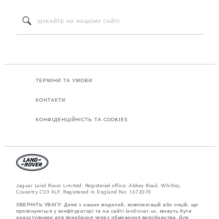
ТЕРМІНИ ТА УМОВИ
КОНТАКТИ
КОНФІДЕНЦІЙНІСТЬ ТА COOKIES
Jaguar Land Rover Limited: Registered office: Abbey Road, Whitley,
Coventry CV3 4LF. Registered in England No: 1672070
ЗВЕРНІТЬ УВАГУ: Деякі з наших моделей, комплектацій або опцій, що
пропонуються у конфігураторі та на сайті landrover.ua, можуть бути
недоступними для придбання через обмеження виробництва. Для