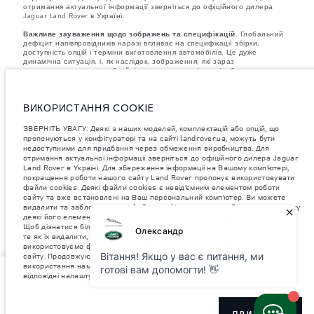
отримання актуальної інформації зверніться до офіційного дилера
Jaguar Land Rover в Україні.
Важливе зауваження щодо зображень та специфікацій.
Глобальний
дефіцит напівпровідників наразі впливає на специфікації збірки,
доступність опцій і терміни виготовлення автомобілів. Це дуже
динамічна ситуація, і, як наслідок, зображення, які зараз
використовуються на вебсайті, можуть не повністю відображати
поточні специфікації, опції, варіанти оздоблення та кольорові рішення.
Будь ласка, зв'яжіться з офіційним дилером для отримання детальної
інформації.
ВИКОРИСТАННЯ COOKIE
Jaguar Land Rover Limited постійно шукає шляхи поліпшити технічні
характеристики, дизайн і виробництво своїх автомобілів, деталей та
ЗВЕРНІТЬ УВАГУ: Деякі з наших моделей, комплектацій або опцій, що
аксесуарів, зміни відбуваються постійно, і ми залишаємо за собою
пропонуються у конфігураторі та на сайті landrover.ua, можуть бути
право вносити зміни без попереднього повідомлення. Деякі функції
недоступними для придбання через обмеження виробництва. Для
можуть відрізнятися від додаткових до стандартних для різних років
отримання актуальної інформації зверніться до офіційного дилера Jaguar
моделі. Інформація, технічні характеристики, двигуни і кольори на
Land Rover в Україні. Для збереження інформаціі на Вашому комп’ютері,
цьому веб-сайті базуються на європейській специфікації і можуть
покращення роботи нашого сайту Land Rover пропонує використовувати
відрізнятися від ринку до ринку і можуть бути змінені без попереднього
файли cookies. Деякі файли cookies є невід’ємним елементом роботи
повідомлення. Деякі автомобілі показані з додатковим обладнанням та
сайту та вже встановлені на Ваш персональний комп’ютер. Ви можете
аксесуарами, можуть бути доступні не на всіх ринках та відрізнятися
видалити та заблокувати усі файли cookies з даного сайту, але при цьому
від запропонованих у салонах дилерських центрів. Будь ласка,
зв'яжіться з офіційним дилером, щоб дізнатися про наявність і
деякі його елементи можуть відображатись та працювати некоректно.
актуальні ціни.
Щоб дізнатися більше про файли cookies, які ми використовуємо, та про
те як їх видалити, ознайомтесь з Політикою Конфіденційності. Ми
використовуємо файли cookies для того, щоб покращити роботу нашого
сайту. Продовжуючи використовувати веб-сайт, ви погоджуєтеся на
використання нами файлів cookies. Якщо Ви не згодні просимо змінити
орієнтовна вартість автомобіля
відповідні налаштування браузера.
UAH 149,000
ПРИЙНЯТИ