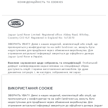
КОНФІДЕНЦІЙНІСТЬ ТА COOKIES
Jaguar Land Rover Limited: Registered office: Abbey Road, Whitley,
Coventry CV3 4LF. Registered in England No: 1672070
ЗВЕРНІТЬ УВАГУ: Деякі з наших моделей, комплектацій або опцій, що
пропонуються у конфігураторі та на сайті landrover.ua, можуть бути
недоступними для придбання через обмеження виробництва. Для
отримання актуальної інформації зверніться до офіційного дилера
Jaguar Land Rover в Україні.
Важливе зауваження щодо зображень та специфікацій.
Глобальний
дефіцит напівпровідників наразі впливає на специфікації збірки,
доступність опцій і терміни виготовлення автомобілів. Це дуже
динамічна ситуація, і, як наслідок, зображення, які зараз
використовуються на вебсайті, можуть не повністю відображати
поточні специфікації, опції, варіанти оздоблення та кольорові рішення.
Будь ласка, зв'яжіться з офіційним дилером для отримання детальної
інформації.
ВИКОРИСТАННЯ COOKIE
Jaguar Land Rover Limited постійно шукає шляхи поліпшити технічні
характеристики, дизайн і виробництво своїх автомобілів, деталей та
ЗВЕРНІТЬ УВАГУ: Деякі з наших моделей, комплектацій або опцій, що
аксесуарів, зміни відбуваються постійно, і ми залишаємо за собою
пропонуються у конфігураторі та на сайті landrover.ua, можуть бути
право вносити зміни без попереднього повідомлення. Деякі функції
недоступними для придбання через обмеження виробництва. Для
можуть відрізнятися від додаткових до стандартних для різних років
отримання актуальної інформації зверніться до офіційного дилера Jaguar
моделі. Інформація, технічні характеристики, двигуни і кольори на