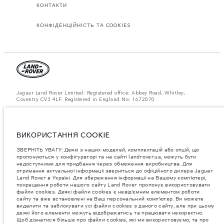
КОНТАКТИ
КОНФІДЕНЦІЙНІСТЬ ТА COOKIES
Jaguar Land Rover Limited: Registered office: Abbey Road, Whitley,
Coventry CV3 4LF. Registered in England No: 1672070
ЗВЕРНІТЬ УВАГУ: Деякі з наших моделей, комплектацій або опцій, що
пропонуються у конфігураторі та на сайті landrover.ua, можуть бути
недоступними для придбання через обмеження виробництва. Для
отримання актуальної інформації зверніться до офіційного дилера
ВИКОРИСТАННЯ COOKIE
Jaguar Land Rover в Україні.
ЗВЕРНІТЬ УВАГУ: Деякі з наших моделей, комплектацій або опцій, що
Важливе зауваження щодо зображень та специфікацій.
Глобальний
пропонуються у конфігураторі та на сайті landrover.ua, можуть бути
дефіцит напівпровідників наразі впливає на специфікації збірки,
недоступними для придбання через обмеження виробництва. Для
доступність опцій і терміни виготовлення автомобілів. Це дуже
отримання актуальної інформації зверніться до офіційного дилера Jaguar
динамічна ситуація, і, як наслідок, зображення, які зараз
використовуються на вебсайті, можуть не повністю відображати
Land Rover в Україні. Для збереження інформаціі на Вашому комп’ютері,
поточні специфікації, опції, варіанти оздоблення та кольорові рішення.
покращення роботи нашого сайту Land Rover пропонує використовувати
Будь ласка, зв'яжіться з офіційним дилером для отримання детальної
файли cookies. Деякі файли cookies є невід’ємним елементом роботи
інформації.
сайту та вже встановлені на Ваш персональний комп’ютер. Ви можете
видалити та заблокувати усі файли cookies з даного сайту, але при цьому
Jaguar Land Rover Limited постійно шукає шляхи поліпшити технічні
деякі його елементи можуть відображатись та працювати некоректно.
характеристики, дизайн і виробництво своїх автомобілів, деталей та
Щоб дізнатися більше про файли cookies, які ми використовуємо, та про
аксесуарів, зміни відбуваються постійно, і ми залишаємо за собою