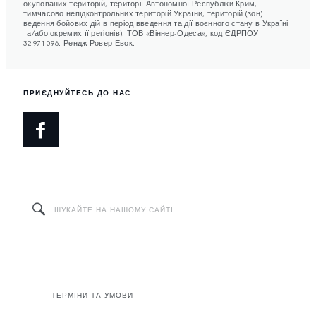
окупованих територій, території Автономної Республіки Крим,
тимчасово непідконтрольних територій України, територій (зон)
ведення бойових дій в період введення та дії воєнного стану в Україні
та/або окремих її регіонів). ТОВ «Віннер-Одеса», код ЄДРПОУ
32971096. Рендж Ровер Евок.
ПРИЄДНУЙТЕСЬ ДО НАС
ТЕРМІНИ ТА УМОВИ