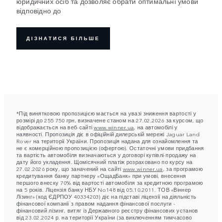
юридичних осіб та дозволяє обрати оптимальні умови
відповідно до
ДІЗНАТИСЯ БІЛЬШЕ
*Під винятковою пропозицією мається на увазі зниження вартості у
розмірі до 255 750 грн, визначене станом на 27.02.2026 за курсом, що
відображається на веб-сайті
www.winner.ua
, на автомобілі у
наявності. Пропозиція діє в офіційній дилерській мережі Jaguar Land
Rover на території України. Пропозиція надана для ознайомлення та
не є комерційною пропозицією (офертою). Остаточні умови придбання
та вартість автомобіля визначаються у договорі купівлі-продажу на
дату його укладення. Щомісячний платіж розраховано по курсу на
27.02.2026 року, що заначений на сайті
www.winner.ua
, за програмою
кредитування банку партнеру «ОщадБанк» при умові, внесення
першого внеску 70% від вартості автомобіля за кредитною програмою
на 5 років. Ліцензія банку НБУ No148 від 05.10.2011. ТОВ «Віннер
Лізинг» (код ЄДРПОУ 40334203) діє на підставі ліцензії на діяльність
фінансової компанії з правом надання фінансової послуги -
фінансовий лізинг, витяг із Державного реєстру фінансових установ
від 23.02.2024 р. на території України (за виключенням тимчасово