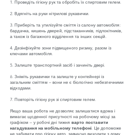
1. Проведіть гігієну рук та обробіть їх спиртовим гелем.
2. Вдягніть на руки нітрилові рукавички.
3. Приберіть та утилізуйте сміття із салону автомобіля:
бардачка, кишень дверей, підстаканників, підлокітників,
а також із багажного відділення та інших секцій.
4. Дезінфікуйте зони підвищеного ризику, разом із
ключами автомобіля.
5. Залиште транспортний засіб і зачиніть двері.
6. Зніміть рукавички та залиште у контейнері із
загальним сміттям — вони не є біологічно небезпечними
відходами.
7. Повторіть гігієну рук зі спиртовим гелем.
Якщо ваша робота не дозволяє залишатися вдома і
вимагає щоденної присутності на робочому місці за
графіком — у робочі дні тижня
варто поставити
нагадування на мобільному телефоні
. Це допоможе
не забувати про гігієну авто, завчасно виходити з дому