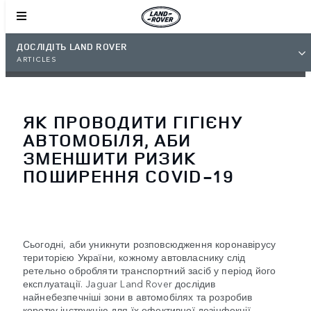
ДОСЛІДІТЬ LAND ROVER
ARTICLES
ЯК ПРОВОДИТИ ГІГІЄНУ
АВТОМОБІЛЯ, АБИ
ЗМЕНШИТИ РИЗИК
ПОШИРЕННЯ COVID-19
Сьогодні, аби уникнути розповсюдження коронавірусу
територією України, кожному автовласнику слід
ретельно обробляти транспортний засіб у період його
експлуатації. Jaguar Land Rover дослідив
найнебезпечніші зони в автомобілях та розробив
коротку інструкцію для їх ефективної дезінфекції.