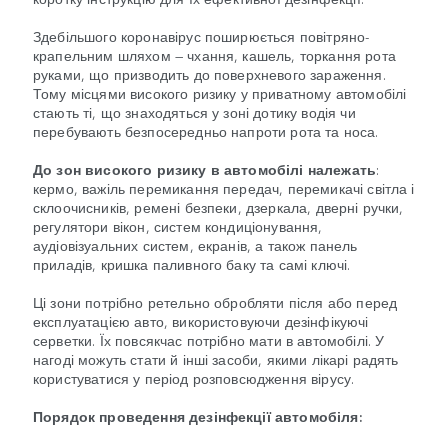
Здебільшого коронавірус поширюється повітряно-
крапельним шляхом — чхання, кашель, торкання рота
руками, що призводить до поверхневого зараження.
Тому місцями високого ризику у приватному автомобілі
стають ті, що знаходяться у зоні дотику водія чи
перебувають безпосередньо напроти рота та носа.
До зон високого ризику в автомобілі належать
:
кермо, важіль перемикання передач, перемикачі світла і
склоочисників, ремені безпеки, дзеркала, дверні ручки,
регулятори вікон, систем кондиціонування,
аудіовізуальних систем, екранів, а також панель
приладів, кришка паливного баку та самі ключі.
Ці зони потрібно ретельно обробляти після або перед
експлуатацією авто, використовуючи дезінфікуючі
серветки. Їх повсякчас потрібно мати в автомобілі. У
нагоді можуть стати й інші засоби, якими лікарі радять
користуватися у період розповсюдження вірусу.
Порядок проведення дезінфекції автомобіля: