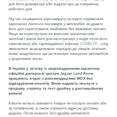
для його дезінфекції або згадати про це наприкінці
робочого дня.
Під час поширення коронавірусу не варто перевозити
одночасно багатьох пасажирів у автомобілі чи давати
його для користування знайомим без важливих причин.
Якщо ви користуєтеся не власним транспортним
засобом і взяли його для експлуатації у водія після його
самоізоляції або підтвердженої інфекції COVID-19 — слід
звернутися за додатковою порадою до лікарів, оскільки
може знадобитися ще ретельніше очищення автомобіля
у додаткових зонах.
В Україні у зв’язку із запровадженням карантину
офіційні дилерські центри Jaguar Land Rover
працюють згідно з рекомендаціями МОЗ без
відвідування клієнтів. Вони надають послуги з
продажу, сервісу та тест-драйву у дистанційному
режимі
.
Клієнти можуть замовити товари чи послуги онлайн або
за телефоном, а також отримати адресну доставку
додому. Після кожного тест-драйву автомобілі