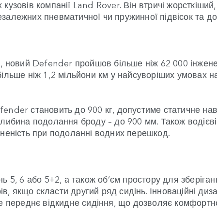
узовів компанії Land Rover. Він втричі жорсткіший, 
залежних пневматичної чи пружинної підвісок та до
в, новий Defender пройшов більше ніж 62 000 інже
ільше ніж 1,2 мільйони км у найсуворіших умовах на
ender становить до 900 кг, допустиме статичне нава
глибина подолання броду – до 900 мм. Також водіє
вненість при подоланні водних перешкод.
ь 5, 6 або 5+2, а також об’єм простору для зберіган
рів, якщо скласти другий ряд сидінь. Інноваційні д
не переднє відкидне сидіння, що дозволяє комфортн