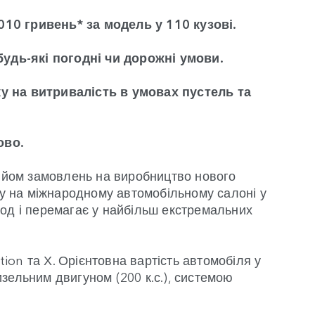
010 гривень* за модель у 110 кузові.
будь-які погодні чи дорожні умови.
у на витривалість в умовах пустель та
ово.
рийом замовлень на виробництво нового
у на міжнародному автомобільному салоні у
лод і перемагає у найбільш екстремальних
tion та Х. Орієнтовна вартість автомобіля у
дизельним двигуном (200 к.с.), системою