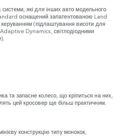
а системи, які для інших авто модельного
ї Standard оснащений запатентованою Land
м керуванням (підлаштування висоти для
 Adaptive Dynamics, світлодіодними
).
ка та запасне колесо, що кріпиться на них,
блять цей кросовер ще більш практичним.
інієву конструкцію типу монокок,