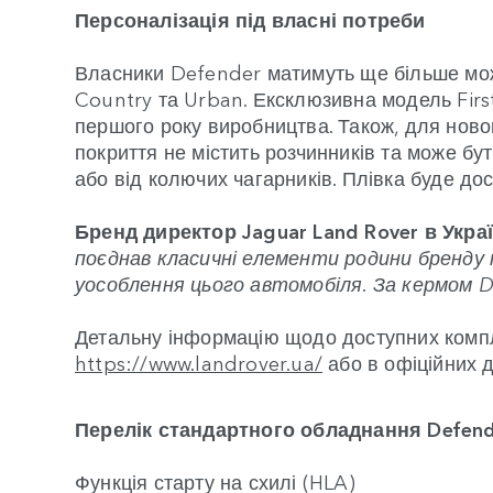
Персоналізація під власні потреби
Власники Defender матимуть ще більше можл
Country та Urban. Ексклюзивна модель First
першого року виробництва. Також, для ново
покриття не містить розчинників та може бу
або від колючих чагарників. Плівка буде дос
Бренд директор Jaguar Land Rover в Укра
поєднав класичні елементи родини бренду т
уособлення цього автомобіля. За кермом D
Детальну інформацію щодо доступних компле
https://www.landrover.ua/
або в офіційних д
Перелік стандартного обладнання Defend
Функція старту на схилі (HLA)