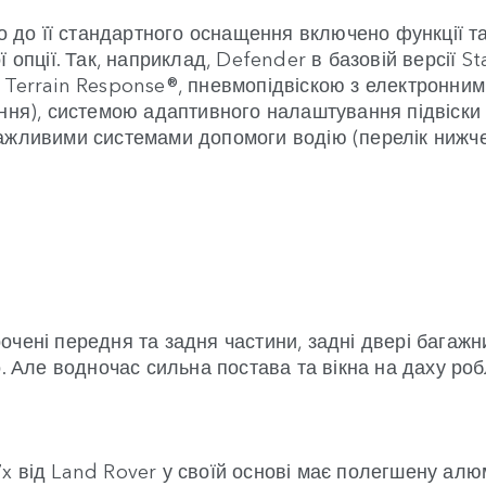
що до її стандартного оснащення включено функції т
ї опції. Так, наприклад, Defender в базовій версі
 Terrain Response®, пневмопідвіскою з електронни
ання), системою адаптивного налаштування підвіски
ажливими системами допомоги водію (перелік нижче
чені передня та задня частини, задні двері багажни
о. Але водночас сильна постава та вікна на даху ро
 від Land Rover у своїй основі має полегшену алюм