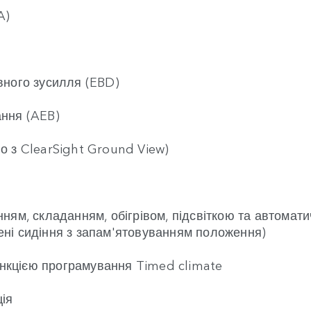
A)
вного зусилля (EBD)
ання (AEB)
о з ClearSight Ground View)
ням, складанням, обігрівом, підсвіткою та автомат
ні сидіння з запам'ятовуванням положення)
функцією програмування Timed climate
ія