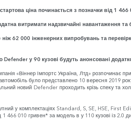
стартова ціна починається з позначки від 1 466 
 здатна витримати надзвичайні навантаження та 
ніж 62 000 інженерних випробувань та перевірк
о Defender у 90 кузові будуть анонсовані додатк
омпанія «Віннер Імпортс Україна, Лтд» розпочинає п
автомобіль було представлено 10 вересня 2019 рок
альний новий Defender проходить крізь спеку та хо
ний у комплектаціях Standard, S, SE, HSE, First Edi
 1 466 010 гривен* за модель в у 110 кузові із 2.0 