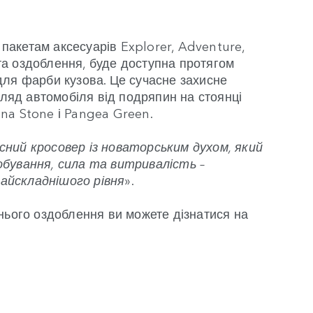
пакетам аксесуарів Explorer, Adventure,
 та оздоблення, буде доступна протягом
для фарби кузова. Це сучасне захисне
гляд автомобіля від подряпин на стоянці
ana Stone і Pangea Green.
асний кросовер із новаторським духом, який
обування, сила та витривалість –
айскладнішого рівня
».
шнього оздоблення ви можете дізнатися на