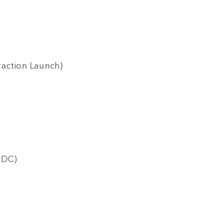
raction Launch)
HDC)