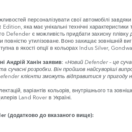
ивостей персоналізувати свої автомобілі завдяки 
 Edition, яка має унікальні технічні характеристики
го Defender є можливість придбати захисну плівку 
ти повністю утилізоване. Воно захищає зовнішній ви
тупна в якості опції в кольорах Indus Silver, Gondw
їні Андрій Ханін заявив
: «
Новий Defender – це суч
а сучасні розробки. Він пройшов найсуворіші випр
efender клієнти зможуть відправитися у пригоду н
ктацій, варіантів кольорів, внутрішнього та зовні
илерів Land Rover в Україні.
er (додатково до вказаного вище):