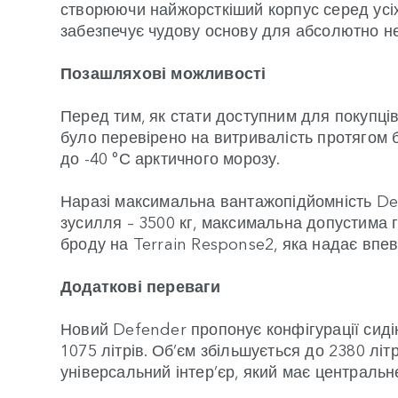
створюючи найжорсткіший корпус серед усіх к
забезпечує чудову основу для абсолютно не
Позашляхові можливості
Перед тим, як стати доступним для покупці
було перевірено на витривалість протягом б
до -40 °С арктичного морозу.
Наразі максимальна вантажопідйомність Def
зусилля – 3500 кг, максимальна допустима 
броду на Terrain Response2, яка надає впе
Додаткові переваги
Новий Defender пропонує конфігурації сидін
1075 літрів. Об’єм збільшується до 2380 літ
універсальний інтер’єр, який має централь