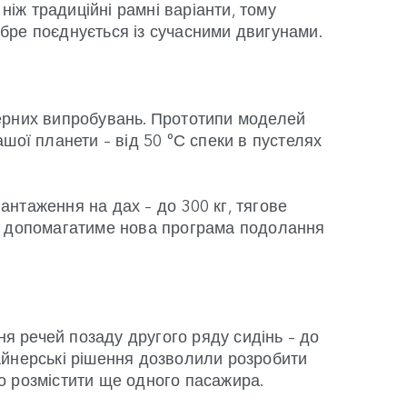
ніж традиційні рамні варіанти, тому
бре поєднується із сучасними двигунами.
нерних випробувань. Прототипи моделей
шої планети – від 50 °С спеки в пустелях
нтаження на дах – до 300 кг, тягове
ві допомагатиме нова програма подолання
ня речей позаду другого ряду сидінь – до
изайнерські рішення дозволили розробити
о розмістити ще одного пасажира.