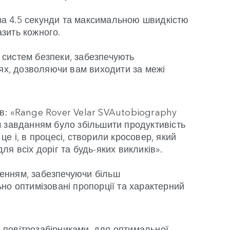
за 4.5 секунди та максимальною швидкістю
зить кожного.
 систем безпеки, забезпечують
лях, дозволяючи вам виходити за межі
ав: «Range Rover Velar SVAutobiography
м завданням було збільшити продуктивість
е і, в процесі, створили кросовер, який
я всіх доріг та будь-яких викликів».
ленням, забезпечуючи більш
но оптимізовані пропорції та характерний
 повітрозабірниками, для оптимальної