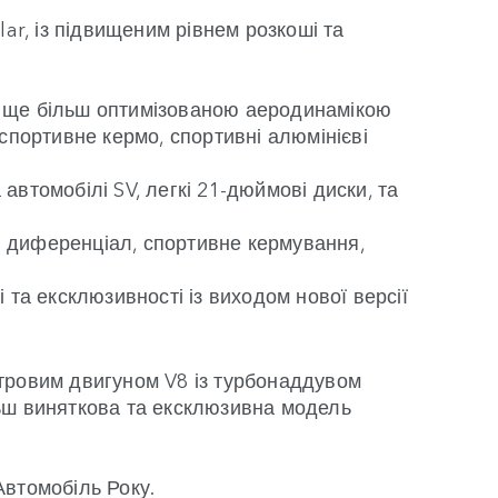
ar, із підвищеним рівнем розкоші та
із ще більш оптимізованою аеродинамікою
спортивне кермо, спортивні алюмінієві
втомобілі SV, легкі 21-дюймові диски, та
ий диференціал, спортивне кермування,
та ексклюзивності із виходом нової версії
ітровим двигуном V8 із турбонаддувом
льш виняткова та ексклюзивна модель
Автомобіль Року.