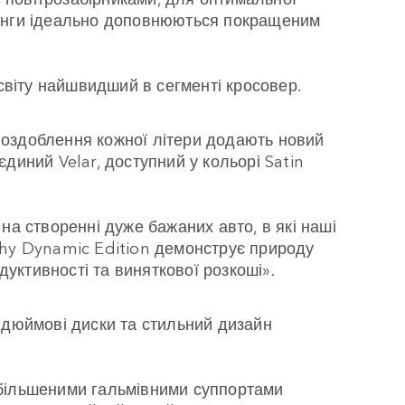
лдінги ідеально доповнюються покращеним
віту найшвидший в сегменті кросовер.
 оздоблення кожної літери додають новий
диний Velar, доступний у кольорі Satin
на створенні дуже бажаних авто, в які наші
phy Dynamic Edition демонструє природу
уктивності та виняткової розкоші».
1-дюймові диски та стильний дизайн
збільшеними гальмівними суппортами