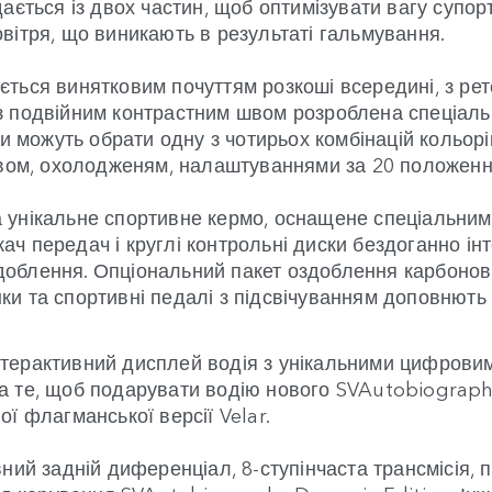
ається із двох частин, щоб оптимізувати вагу супорт
вітря, що виникають в результаті гальмування.
ться винятковим почуттям розкоші всередині, з рет
з подвійним контрастним швом розроблена спеціал
и можуть обрати одну з чотирьох комбінацій кольорі
рвом, охолодженям, налаштуваннями за 20 положенн
 унікальне спортивне кермо, оснащене спеціальним
ч передач і круглі контрольні диски бездоганно ін
облення. Опціональний пакет оздоблення карбонов
унки та спортивні педалі з підсвічуванням доповнють
нтерактивний дисплей водія з унікальними цифрови
а те, щоб подарувати водію нового SVAutobiography
ї флагманської версії Velar.
ний задній диференціал, 8-ступінчаста трансмісія, п