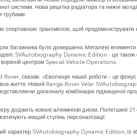
вної системи. Нова решітка радіатора та нижні мо
и трубами.
ою спортивною трансмісією, щоб продемонструвати с
верях багажника було довершено. Металеві елементи
делі. SVAutobiography Dynamic Edition - це також є
твореній центром Special Vehicle Operations.
 Rover, сказав: «Еволюція нашої роботи – це фокус 
а все життя. Новий Range Rover Velar SVAutobiogra
редставляючи досконалу комбінацію підвищеної прод
теру додають ковані алюмінієві диски. Полегшені 2
зпечують вищий ступінь персоналізації.
ний характер SVAutobiography Dynamic Edition, із 