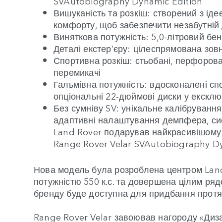
SVAutobiography Dynamic Edition
Вишуканість та розкіш: створений з іде
комфорту, щоб забезпечити незабутній 
Виняткова потужність: 5,0-літровий бен
Деталі екстер’єру: цілеспрямована зов
Спортивна розкіш: стьобані, перфорова
перемикачі
Гальмівна потужність: вдосконалені сп
опціональні 22-дюймові диски у екскл
Без сумніву SV: унікальне калібруванн
адаптивні налаштування демпфера, сис
Land Rover подарував найкрасивішому к
Range Rover Velar SVAutobiography Dy
Нова модель була розроблена центром Land 
потужністю 550 к.с. та довершена цілим ря
бренду буде доступна для придбання протя
Range Rover Velar завоював нагороду «Диза