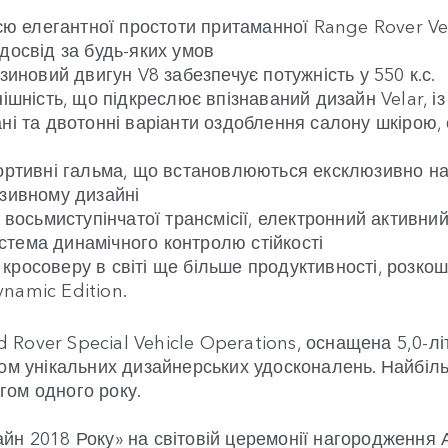
єю елегантної простоти притаманної Range Rover Vel
досвід за будь-яких умов
зиновий двигун V8 забезпечує потужність у 550 к.с.
нішність, що підкреслює впізнаваний дизайн Velar, 
ні та двотонні варіанти оздоблення салону шкірою, 
ортивні гальма, що встановлюються ексклюзивно на а
юзивному дизайні
я восьмиступінчатої трансмісії, електронний активн
тема динамічного контролю стійкості
росоверу в світі ще більше продуктивності, розкоші 
namic Edition.
Rover Special Vehicle Operations, оснащена 5,0-л
дом унікальних дизайнерських удосконалень. Найбі
гом одного року.
йн 2018 Року» на світовій церемонії нагородження 