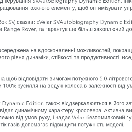
від керування SVAutobiography Dynamic Edition. Інж
ацювання кожного елементу, щоб оптимізувати управл
к SV, сказав: «Velar SVAutobiography Dynamic Edit
лів Range Rover, та гарантує ще більш захоплючий д
 зосереджена на вдосконаленні можливостей, покра
ого рівня динаміки, стійкості та продуктивності. Вс
 щоб відповідати вимогам потужного 5.0-літрового
100% зусилля на ведучі колеса в залежності від у
Dynamic Edition також віддзеркалюється в його зву
овідає динамічному характеру кросовера. Активна в
лежно від умов руху, і надає Velar безпомилковий гур
тік газів допомагає підвищити потужність моделі.