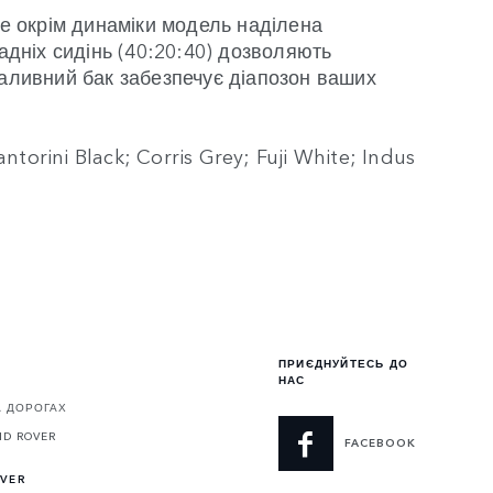
е окрім динаміки модель наділена
адніх сидінь (40:20:40) дозволяють
паливний бак забезпечує діапозон ваших
orini Black; Corris Grey; Fuji White; Indus
ПРИЄДНУЙТЕСЬ ДО
НАС
А ДОРОГАХ
ND ROVER
FACEBOOK
OVER