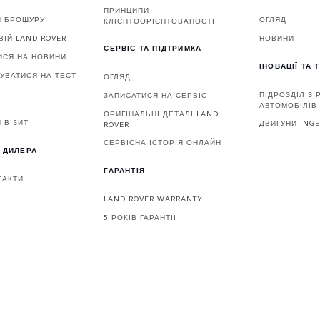
ПРИНЦИПИ
И БРОШУРУ
ОГЛЯД
КЛІЄНТООРІЄНТОВАНОСТІ
ВІЙ LAND ROVER
НОВИНИ
СЕРВІС ТА ПІДТРИМКА
ИСЯ НА НОВИНИ
ІНОВАЦІЇ ТА 
УВАТИСЯ НА ТЕСТ-
ОГЛЯД
ПІДРОЗДІЛ З
ЗАПИСАТИСЯ НА СЕРВІС
АВТОМОБІЛІВ 
ОРИГІНАЛЬНІ ДЕТАЛІ LAND
 ВІЗИТ
ДВИГУНИ ING
ROVER
СЕРВІСНА ІСТОРІЯ ОНЛАЙН
 ДИЛЕРА
ГАРАНТІЯ
ТАКТИ
LAND ROVER WARRANTY
5 РОКІВ ГАРАНТІЇ