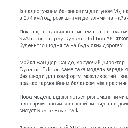
Із надпотужним бензиновим двигуном V8, н
в 274 км/год, розкішними деталями на найв
Покращена гальмівна система та пневматичн
SVAutobiography Dynamic Edition виняткову
буденного щодня та на будь-яких дорогах.
Майкл Ван Дер Санде, Керуючий Директор Це
Dynamic Edition саме така модель заради я
без шкоди для комфорту, можливостей і вишу
вражає гармонійним балансом між практичніс
Нова модель відрізняється різноманітними
цілеспрямований зовнішній вигляд та підви
силует Range Rover Velar.
Ззовні, титулований SUV отримав ряд оновл