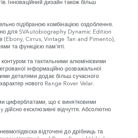
ів. Інноваційний дизайн також більш
ельно підібраною комбінацією оздоблення.
ьно для SVAutobiography Dynamic Edition
в (Ebony, Cirrus, Vintage Tan and Pimento),
ями та функцією пам’яті.
 контуром та тактильними алюмінієвими
тегрованої інформаційно-розважальної
ими деталями додає більш сучасного
 характер нового Range Rover Velar.
ми циферблатами, що є винятковими
 дійсно ексклюзивні відчуття. Абсолютно
невмопідвіска відточені до дрібниць та