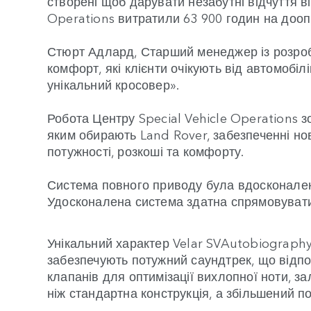
створені щоб дарувати незабутні відчуття 
Operations витратили 63 900 годин на доопр
Стюрт Адлард, Старший менеджер із розробо
комфорт, які клієнти очікують від автомобі
унікальний кросовер».
Робота Центру Special Vehicle Operations
яким обирають Land Rover, забезпеченні нов
потужності, розкоші та комфорту.
Система повного приводу була вдосконалена
Удосконалена система здатна спрямовувати 
Унікальний характер Velar SVAutobiography 
забезпечують потужний саундтрек, що відп
клапанів для оптимізації вихлопної ноти, за
ніж стандартна конструкція, а збільшений по