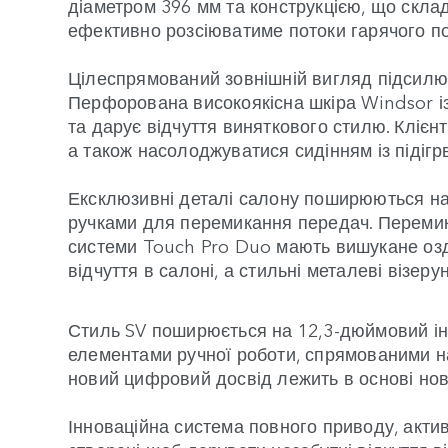
діаметром 396 мм та конструкцією, що склад
ефективно розсіюватиме потоки гарячого по
Цілеспрямований зовнішній вигляд підсилює
Перфорована високоякісна шкіра Windsor і
та дарує відчуття виняткового стилю. Клієнт
а також насолоджуватися сидінням із підіг
Ексклюзивні деталі салону поширюються на
ручками для перемикання передач. Перемика
системи Touch Pro Duo мають вишукане озд
відчуття в салоні, а стильні металеві візер
Стиль SV поширюється на 12,3-дюймовий і
елементами ручної роботи, спрямованими н
новий цифровий досвід лежить в основі ново
Інноваційна система повного приводу, актив