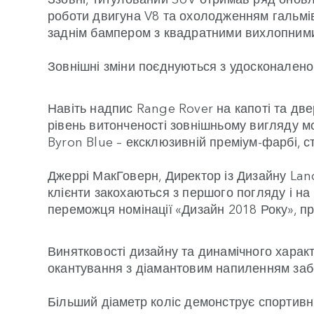
роботи двигуна V8 та охолодженням гальмі
заднім бампером з квадратними вихлопним
Зовнішні зміни поєднуються з удосконален
Навіть надпис Range Rover на капоті та д
рівень витонченості зовнішньому вигляду мо
Byron Blue – ексклюзивній преміум-фарбі, с
Джеррі МакГоверн, Директор із Дизайну Land
клієнти закохаються з першого погляду і н
переможця номінації «Дизайн 2018 Року», п
Винятковості дизайну та динамічного харак
окантування з діамантовим напиленням забе
Більший діаметр коліс демонструє спортив