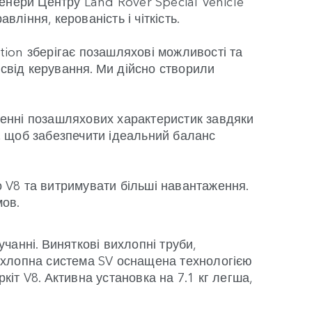
енери Центру Land Rover Special Vehicle
іння, керованість і чіткість.
ion зберігає позашляхові можливості та
освід керування. Ми дійсно створили
щенні позашляхових характеристик завдяки
е, щоб забезпечити ідеальний баланс
 V8 та витримувати більші навантаження.
мов.
чанні. Виняткові вихлопні труби,
ихлопна система SV оснащена технологією
кіт V8. Активна установка на 7.1 кг легша,