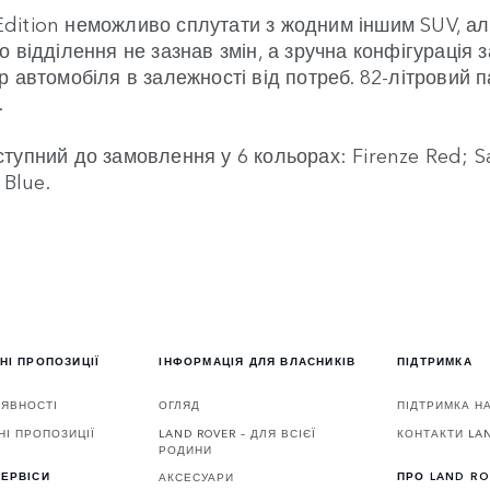
dition неможливо сплутати з жодним іншим SUV, ал
 відділення не зазнав змін, а зручна конфігурація з
р автомобіля в залежності від потреб. 82-літровий 
.
упний до замовлення у 6 кольорах: Firenze Red; Sant
 Blue.
НІ ПРОПОЗИЦІЇ
ІНФОРМАЦІЯ ДЛЯ ВЛАСНИКІВ
ПІДТРИМКА
АЯВНОСТІ
ОГЛЯД
ПІДТРИМКА Н
НІ ПРОПОЗИЦІЇ
LAND ROVER – ДЛЯ ВСІЄЇ
КОНТАКТИ LA
РОДИНИ
ЕРВІСИ
ПРО LAND R
АКСЕСУАРИ