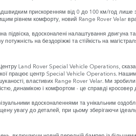
адшвидким прискоренням від 0 до 100 км/год лише 
ищим рівнем комфорту, новий Range Rover Velar вра
а підвіска, вдосконалені налаштування двигуна та
 потужність на бездоріжжі та стійкість на магістра
нтру Land Rover Special Vehicle Operations, сказ
кої працює центр Special Vehicle Operations. Наши
каності, властивих Range Rover Velar. Ми зробили ц
тю, динамікою і комфортом - це справді кросовер дл
 візуальними вдосконаленнями та унікальним оздоб
щену увагу до деталей, при цьому зберігаючи ідеаль
ень, включаючи новий передній бампер із більшими