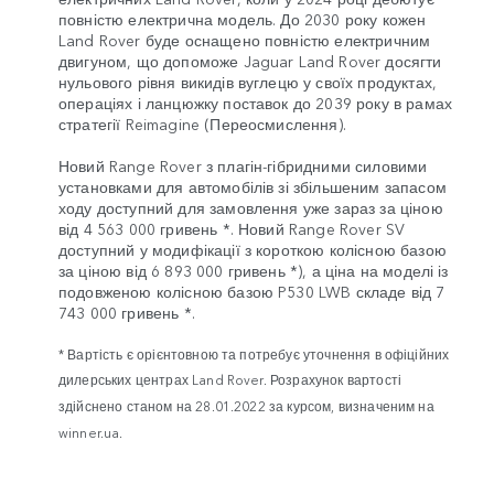
повністю електрична модель. До 2030 року кожен
Land Rover буде оснащено повністю електричним
двигуном, що допоможе Jaguar Land Rover досягти
нульового рівня викидів вуглецю у своїх продуктах,
операціях і ланцюжку поставок до 2039 року в рамах
стратегії Reimagine (Переосмислення).
Новий Range Rover з плагін-гібридними силовими
установками для автомобілів зі збільшеним запасом
ходу доступний для замовлення уже зараз за ціною
від 4 563 000 гривень *. Новий Range Rover SV
доступний у модифікації з короткою колісною базою
за ціною від 6 893 000 гривень *), а ціна на моделі із
подовженою колісною базою P530 LWB складе від 7
743 000 гривень *.
* Вартість є орієнтовною та потребує уточнення в офіційних
дилерських центрах Land Rover. Розрахунок вартості
здійснено станом на 28.01.2022 за курсом, визначеним на
winner.ua.