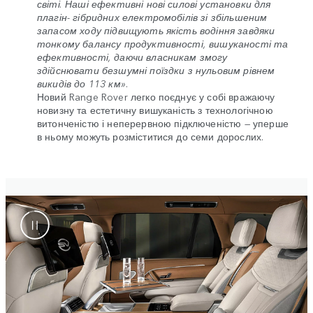
світі. Наші ефективні нові силові установки для
плагін- гібридних електромобілів зі збільшеним
запасом ходу підвищують якість водіння завдяки
тонкому балансу продуктивності, вишуканості та
ефективності, даючи власникам змогу
здійснювати безшумні поїздки з нульовим рівнем
викидів до 113 км»
.
Новий Range Rover легко поєднує у собі вражаючу
новизну та естетичну вишуканість з технологічною
витонченістю і неперервною підключеністю — уперше
в ньому можуть розміститися до семи дорослих.