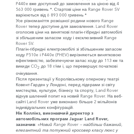
P440e вже доступний до замовлення за ціною від 4
563 000 гривень *. Стартові ціни на Range Rover SV
варіюються від 6 893 000 гривень *
Усе різноманіття розкішної родини нового Range
Rover тепер доступне для замовлення. Land Rover
оголосив ціни на виняткові плагін-гібридні автомобілі
зі збільшеним запасом ходу і ексклюзивний Range
Rover SV.
Плагін-гібридні електромобілі зі збільшеним запасом
ходу P510e і P440e (PHEV) вирізняються винятковою
ефективністю, забезпечуючи запас ходу до 113 км та
викиди CO
до 18 г/км і, що перевершує початкові
2
очікування.
Після презентації у Королівському оперному театрі
Ковент-Гарден у Лондоні, перед лідерами зі світу
мистецтва, культури, бізнесу та спорту, Land Rover
відчув шалений попит на новий Range Rover. На веб-
сайті Land Rover уже виконано більше 2 мільйонів
індивідуальних конфігурацій.
Нік Коллінз, виконавчий директор з
автомобільних програм Jaguar Land Rover,
зазначив
:
«Новий Range Rover — найбільш бажаний,
елегантний та потужний кросовер класу люкс у