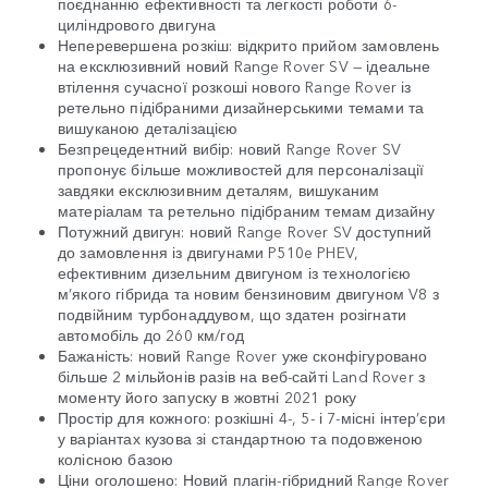
поєднанню ефективності та легкості роботи 6-
циліндрового двигуна
Неперевершена розкіш: відкрито прийом замовлень
на ексклюзивний новий Range Rover SV — ідеальне
втілення сучасної розкоші нового Range Rover із
ретельно підібраними дизайнерськими темами та
вишуканою деталізацією
Безпрецедентний вибір: новий Range Rover SV
пропонує більше можливостей для персоналізації
завдяки ексклюзивним деталям, вишуканим
матеріалам та ретельно підібраним темам дизайну
Потужний двигун: новий Range Rover SV доступний
до замовлення із двигунами P510e PHEV,
ефективним дизельним двигуном із технологією
м’якого гібрида та новим бензиновим двигуном V8 з
подвійним турбонаддувом, що здатен розігнати
автомобіль до 260 км/год
Бажаність: новий Range Rover уже сконфігуровано
більше 2 мільйонів разів на веб-сайті Land Rover з
моменту його запуску в жовтні 2021 року
Простір для кожного: розкішні 4-, 5- і 7-місні інтер’єри
у варіантах кузова зі стандартною та подовженою
колісною базою
Ціни оголошено: Новий плагін-гібридний Range Rover