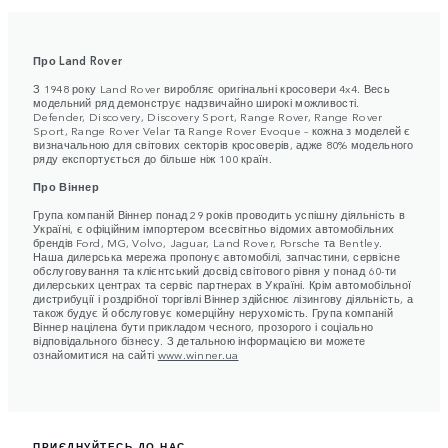
Про Land Rover
З 1948 року Land Rover виробляє оригінальні кросовери 4x4. Весь
модельний ряд демонструє надзвичайно широкі можливості.
Defender, Discovery, Discovery Sport, Range Rover, Range Rover
Sport, Range Rover Velar та Range Rover Evoque – кожна з моделей є
визначальною для світових секторів кросоверів, адже 80% модельного
ряду експортується до більше ніж 100 країн.
Про Віннер
Група компаній Віннер понад 29 років проводить успішну діяльність в
Україні, є офіційним імпортером всесвітньо відомих автомобільних
брендів Ford, MG, Volvo, Jaguar, Land Rover, Porsche та Bentley.
Наша дилерська мережа пропонує автомобілі, запчастини, сервісне
обслуговування та клієнтський досвід світового рівня у понад 60-ти
дилерських центрах та сервіс партнерах в Україні. Крім автомобільної
дистрибуції і роздрібної торгівлі Віннер здійснює лізингову діяльність, а
також будує й обслуговує комерційну нерухомість. Група компаній
Віннер націлена бути прикладом чесного, прозорого і соціально
відповідального бізнесу. З детальною інформацією ви можете
ознайомитися на сайті
www.winner.ua
ПРИЄДНУЙТЕСЬ ДО НАС