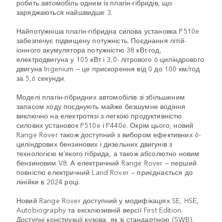
робить автомобіль одним із плагін-гібридів, що
заряджаються найшвидше 3.
Найпотужніша плагін-гібридна силова установка P510e
забезпечує підвищену потужність. Поєднання літій-
іонного акумулятора потужністю 38 кВт·год,
електродвигуна у 105 кВт і 3,0- літрового 6-циліндрового
двигуна Ingenium — це прискорення від 0 до 100 км/год
за 5,6 секунди.
Моделі плагін-гібридних автомобілів зі збільшеним
запасом ходу поєднують майже безшумне водіння
виключно на електротязі з легкою продуктивністю
силових установок P510e і P440e. Окрім цього, новий
Range Rover також доступний з вибором ефективних 6-
циліндрових бензинових і дизельних двигунів з
технологією м’якого гібрида, а також абсолютно новим
бензиновим V8. А електричний Range Rover — перший
повністю електричний Land Rover — приєднається до
лінійки в 2024 році.
Новий Range Rover доступний у модифікаціях SE, HSE,
Autobiography та ексклюзивній версії First Edition.
Доступні конструкції кузова, як зі стандартною (SWB),