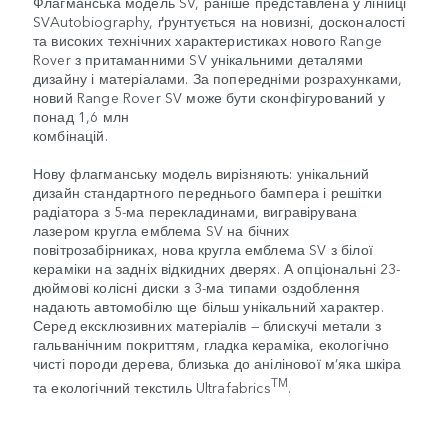
Флагманська модель SV, раніше представлена у лінійці
SVAutobiography, ґрунтується на новизні, досконалості
та високих технічних характеристиках нового Range
Rover з притаманними SV унікальними деталями
дизайну і матеріалами. За попередніми розрахунками,
новий Range Rover SV може бути сконфігурований у
понад 1,6 млн
комбінацій.
Нову флагманську модель вирізняють: унікальний
дизайн стандартного переднього бампера і решітки
радіатора з 5-ма перекладинами, вигравірувана
лазером кругла емблема SV на бічних
повітрозабірниках, нова кругла емблема SV з білої
кераміки на задніх відкидних дверях. А опціональні 23-
дюймові колісні диски з 3-ма типами оздоблення
надають автомобілю ще більш унікальний характер.
Серед ексклюзивних матеріалів — блискучі метали з
гальванічним покриттям, гладка кераміка, екологічно
чисті породи дерева, близька до анілінової м’яка шкіра
TM
та екологічний текстиль Ultrafabrics
.