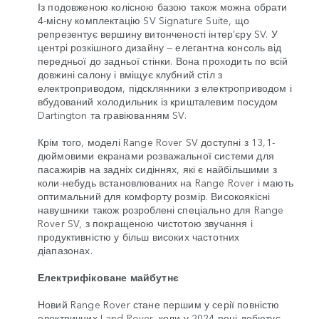
Із подовженою колісною базою також можна обрати
4-місну комплектацію SV Signature Suite, що
репрезентує вершину витонченості інтер’єру SV. У
центрі розкішного дизайну — елегантна консоль від
передньої до задньої стінки. Вона проходить по всій
довжині салону і вміщує клубний стіл з
електроприводом, підсклянники з електроприводом і
вбудований холодильник із кришталевим посудом
Dartington та гравіюванням SV.
Крім того, моделі Range Rover SV доступні з 13,1-
дюймовими екранами розважальної системи для
пасажирів на задніх сидіннях, які є найбільшими з
коли-небудь встановлюваних на Range Rover і мають
оптимальний для комфорту розмір. Високоякісні
навушники також розроблені спеціально для Range
Rover SV, з покращеною чистотою звучання і
продуктивністю у більш високих частотних
діапазонах.
Електрифіковане майбутнє
Новий Range Rover стане першим у серії повністю
електричних Land Rover, коли у 2024 році дебютує