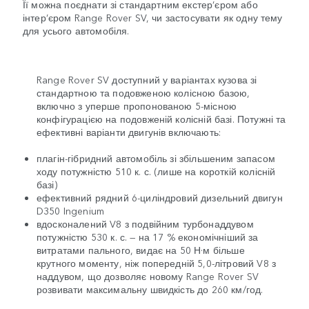
Її можна поєднати зі стандартним екстер’єром або
інтер’єром Range Rover SV, чи застосувати як одну тему
для усього автомобіля.
Range Rover SV доступний у варіантах кузова зі
стандартною та подовженою колісною базою,
включно з уперше пропонованою 5-місною
конфігурацією на подовженій колісній базі. Потужні та
ефективні варіанти двигунів включають:
плагін-гібридний автомобіль зі збільшеним запасом
ходу потужністю 510 к. с. (лише на короткій колісній
базі)
ефективний рядний 6-циліндровий дизельний двигун
D350 Ingenium
вдосконалений V8 з подвійним турбонаддувом
потужністю 530 к. с. — на 17 % економічніший за
витратами пального, видає на 50 Н·м більше
крутного моменту, ніж попередній 5,0-літровий V8 з
наддувом, що дозволяє новому Range Rover SV
розвивати максимальну швидкість до 260 км/год.