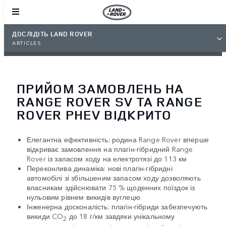
ДОСЛІДІТЬ LAND ROVER
ARTICLES
ПРИЙОМ ЗАМОВЛЕНЬ НА
RANGE ROVER SV ТА RANGE
ROVER PHEV ВІДКРИТО
Елегантна ефективність: родина Range Rover вперше
відкриває замовлення на плагін-гібридний Range
Rover із запасом ходу на електротязі до 113 км
Переконлива динаміка: нові плагін-гібридні
автомобілі зі збільшеним запасом ходу дозволяють
власникам здійснювати 75 % щоденних поїздок із
нульовим рівнем викидів вуглецю
Інженерна досконалість: плагін-гібриди забезпечують
викиди CO
до 18 г/км завдяки унікальному
2