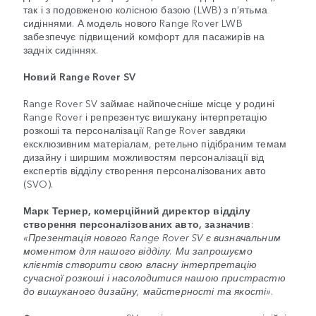
так і з подовженою колісною базою (LWB) з п’ятьма
сидіннями. А модель нового Range Rover LWB
забезпечує підвищений комфорт для пасажирів на
задніх сидіннях.
Новий Range Rover SV
Range Rover SV займає найпочесніше місце у родині
Range Rover і репрезентує вишукану інтерпретацію
розкоші та персоналізації Range Rover завдяки
ексклюзивним матеріалам, ретельно підібраним темам
дизайну і ширшим можливостям персоналізації від
експертів відділу створення персоналізованих авто
(SVO).
Марк Тернер, комерційний директор відділу
створення персоналізованих авто, зазначив
:
«Презентація нового Range Rover SV є визначальним
моментом для нашого відділу. Ми запрошуємо
клієнтів створити свою власну інтерпретацію
сучасної розкоші і насолодитися нашою пристрастю
до вишуканого дизайну, майстерності та якості»
.