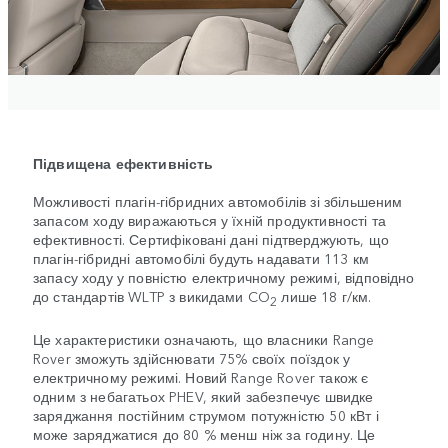
Підвищена ефективність
Можливості плагін-гібридних автомобілів зі збільшеним
запасом ходу виражаються у їхній продуктивності та
ефективності. Сертифіковані дані підтверджують, що
плагін-гібридні автомобілі будуть надавати 113 км
запасу ходу у повністю електричному режимі, відповідно
до стандартів WLTP з викидами CO
лише 18 г/км.
2
Це характеристики означають, що власники Range
Rover зможуть здійснювати 75% своїх поїздок у
електричному режимі. Новий Range Rover також є
одним з небагатьох PHEV, який забезпечує швидке
заряджання постійним струмом потужністю 50 кВт і
може заряджатися до 80 % менш ніж за годину. Це