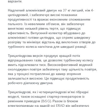
варіанти.
Надлегкий алюмінієвий двигун на 37 кг легший, ніж 4-
циліндровий, і забезпечує високі показники
продуктивності та вражає економним споживанням
пального. Із невеликим об’ємом, він забезпечує
винятково низький рівень тертя, що підвищує
ефективність. Випускний колектор вбудовано до
алюмінієвої голівки циліндра, що сприяє швидкому
розігріву та мінімізує відстань від вихлопних отворів до
турбінного колеса нагнітача для швидшої реакції.
Трициліндрова версія продукує кращий потік
відпрацьованих газів, це дозволяє турбінному колесу
вмить підсилювати тиск. Високоефективний водяний
охолоджувач повітря забезпечує таку щільність повітря,
яка у процесі потраплянні до камер згоряння
залишається високою. Це підвищує продуктивність
робочого діапазону двигуна.
Трициліндрові, як і чотирициліндрові м'які гібридні
моделі, також оснащені стартер-генератором із
ремінним приводом (BiSG). Разом із блоком
електроприводу на задній осі ERAD він забезпечує