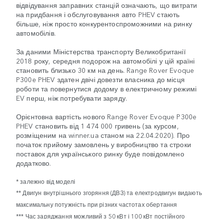
відвідування заправних станцій означають, що витрати
на придбання і обслуговування авто PHEV стають
більше, ніж просто конкурентоспроможними на ринку
автомобілів.
За даними Міністерства транспорту Великобританії
2018 року, середня подорож на автомобілі у цій країні
становить близько 30 км на день. Range Rover Evoque
P300e PHEV здатен двічі довезти власника до місця
роботи та повернутися додому в електричному режимі
EV перш, ніж потребувати заряду.
Орієнтовна вартість нового Range Rover Evoque P300e
PHEV становить від 1 474 000 гривень (за курсом,
розміщеним на winner.ua станом на 22.04.2020). Про
початок прийому замовлень у виробництво та строки
поставок для українського ринку буде повідомлено
додатково.
* залежно від моделі
** Двигун внутрішнього згоряння (ДВЗ) та електродвигун видають
максимальну потужність при різних частотах обертання
*** Час заряджання можливий з 50 кВт і 100 кВт постійного