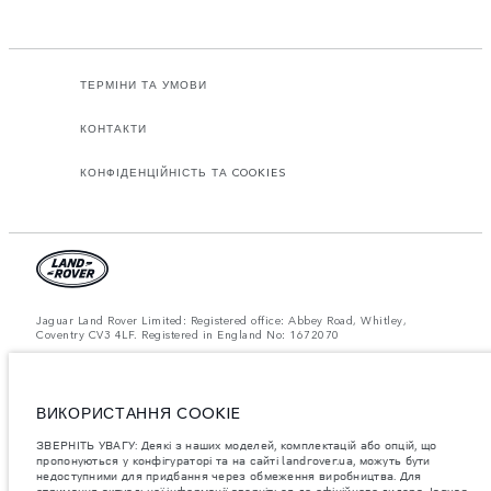
ТЕРМІНИ ТА УМОВИ
КОНТАКТИ
КОНФІДЕНЦІЙНІСТЬ ТА COOKIES
Jaguar Land Rover Limited: Registered office: Abbey Road, Whitley,
Coventry CV3 4LF. Registered in England No: 1672070
ЗВЕРНІТЬ УВАГУ: Деякі з наших моделей, комплектацій або опцій, що
пропонуються у конфігураторі та на сайті landrover.ua, можуть бути
недоступними для придбання через обмеження виробництва. Для
отримання актуальної інформації зверніться до офіційного дилера
ВИКОРИСТАННЯ COOKIE
Jaguar Land Rover в Україні.
ЗВЕРНІТЬ УВАГУ: Деякі з наших моделей, комплектацій або опцій, що
Важливе зауваження щодо зображень та специфікацій.
Глобальний
пропонуються у конфігураторі та на сайті landrover.ua, можуть бути
дефіцит напівпровідників наразі впливає на специфікації збірки,
недоступними для придбання через обмеження виробництва. Для
доступність опцій і терміни виготовлення автомобілів. Це дуже
отримання актуальної інформації зверніться до офіційного дилера Jaguar
динамічна ситуація, і, як наслідок, зображення, які зараз