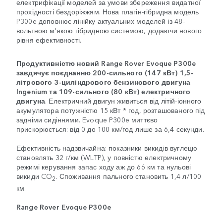
електрифікації моделей за умови збереження видатної
прохідності бездоріжжям. Нова плагін-гібридна модель
P300e доповнює лінійку актуальних моделей із 48-
вольтною м'якою гібридною системою, додаючи нового
рівня ефективності.
Продуктивністю новий Range Rover Evoque P300e
завдячує поєднанню 200-сильного (147 кВт) 1,5-
літрового 3-циліндрового бензинового двигуна
Ingenium та 109-сильного (80 кВт) електричного
двигуна
. Електричний двигун живиться від літій-іонного
акумулятора потужністю 15 кВт * год, розташованого під
задніми сидіннями. Evoque P300e миттєво
прискорюється: від 0 до 100 км/год лише за 6,4 секунди.
Ефективність надзвичайна: показники викидів вуглецю
становлять 32 г/км (WLTP), у повністю електричному
режимі керування запас ходу аж до 66 км та нульові
викиди CO
. Споживання пального становить 1,4 л/100
2
км.
Range Rover Evoque P300e