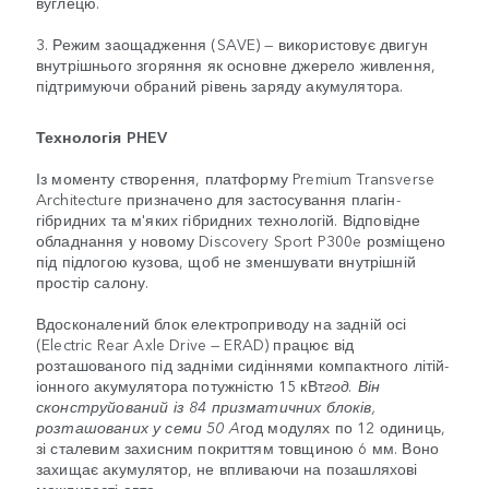
вуглецю.
3. Режим заощадження (SAVE) — використовує двигун
внутрішнього згоряння як основне джерело живлення,
підтримуючи обраний рівень заряду акумулятора.
Технологія PHEV
Із моменту створення, платформу Premium Transverse
Architecture призначено для застосування плагін-
гібридних та м'яких гібридних технологій. Відповідне
обладнання у новому Discovery Sport P300e розміщено
під підлогою кузова, щоб не зменшувати внутрішній
простір салону.
Вдосконалений блок електроприводу на задній осі
(Electric Rear Axle Drive — ERAD) працює від
розташованого під задніми сидіннями компактного літій-
іонного акумулятора потужністю 15 кВт
год. Він
сконструйований із 84 призматичних блоків,
розташованих у семи 50 A
год модулях по 12 одиниць,
зі сталевим захисним покриттям товщиною 6 мм. Воно
захищає акумулятор, не впливаючи на позашляхові