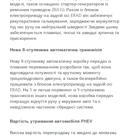
моделі, також оснащено стартер-генератором із
ремінним приводом (BiSG). Разом із блоком
електроприводу на задній осі ERAD він забезпечує
рекуперативне гальмування, заряджаючи акумулятор
під час руху на нейтральній швидкості Завдяки цьому
забезпечуються плавніші, тихіші та швидші зупинка та
прискорення.
Нова 8-ступенева автоматична трансмісія
Нову 8-ступеневу автоматичну коробку передач із
плавним перемиканням розробили так, щоб вона
відповідала потужності та крутному моменту
трициліндрового двигуна, а також безперебійно
працювала з блоком електроприводу на задній осі
ERAD. На 5 кг легша порівняно із 9-ступеневою
трансмісією інших моделей, нова коробка передач
покращує відчуття руху у керуванні авто та є
невід’ємною частиною гібридної системи.
Вартість утримання автомобіля PHEV
Висока вартість перепродажу та зведені до мінімуму