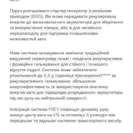
Поруч розташовано стартер-генератор із ремінним
приводом (BiSG). Він може передавати рекуперовану
енергію до високовольтного акумулятора для зберігання
та використання пізніше, або ж для негайного
перерозподілу для підтримки позашляхових
можливостей авто.
Нова система гальмування замінила традиційний
вакуумний сервопривід гальм і поєднала рекуперативне
і фрикційне гальмування для стійкого і точнішого
відчуття педалі. Система може забезпечити
уповільнення до 0,2 g (одиниця прискорення)**** за
рекуперативного гальмування, збільшуючи
енергоефективність та використовуючи кінетичну
енергію авто для підзарядки розрядженого акумулятора
під час руху на нейтральній швидкості.
Інтеграція системи PHEV покращує динаміку руху,
знижує центр ваги на 6% та оптимізує її розподіл між
передньою та задньою частиною транспортного засобу.