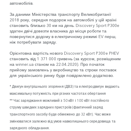
автомобілів.
За даними Міністерства транспорту Великобританії
2018 року, середня подорож на автомобілі у цій країні
становить близько 30 км на день. Discovery Sport P300e
здатен двічі довезти власника до місця роботи та
повернутися додому в електричному режимі EV перш,
ніж потребувати заряду.
Орієнтовна вартість нового Discovery Sport P300e PHEV
становить від 1 371 000 гривень (за курсом, розміщеним
на winner.ua станом на 22.04.2020). Про початок
прийому замовлень у виробництво та строки поставок
для українського ринку буде повідомлено додатково.
* Двигун внутрішнього згоряння (ДВЗ) та електродвигун видають
максимальну потужність при різних частотах обертання
** Час заряджання можливий з 50 кВт і 100 кВт постійного
струму швидких зарядних пристроїв (фактичний заряд
транспортного засобу буде обмежено до 32 кВт). Час може
змінюватися залежно від умов навколишнього середовища та
зарядного обладнання.