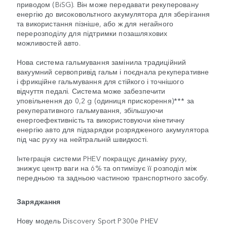
приводом (BiSG). Він може передавати рекуперовану
енергію до високовольтного акумулятора для зберігання
та використання пізніше, або ж для негайного
перерозподілу для підтримки позашляхових
можливостей авто.
Нова система гальмування замінила традиційний
вакуумний сервопривід гальм і поєднала рекуперативне
і фрикційне гальмування для стійкого і точнішого
відчуття педалі. Система може забезпечити
уповільнення до 0,2 g (одиниця прискорення)*** за
рекуперативного гальмування, збільшуючи
енергоефективність та використовуючи кінетичну
енергію авто для підзарядки розрядженого акумулятора
під час руху на нейтральній швидкості.
Інтеграція системи PHEV покращує динаміку руху,
знижує центр ваги на 6% та оптимізує її розподіл між
передньою та задньою частиною транспортного засобу.
Заряджання
Нову модель Discovery Sport P300e PHEV