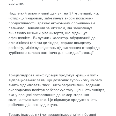
варіанти.
Надлегкий алюмінієвий двигун, на 37 кг легший, ніж
чотирициліндровий, забезпечує високі показники
продуктивності і вражає економним споживанням
пального. Невеликий за об’ємом, він забезпечує
винятково низький рівень тертя, що підвищує
ефективність. Випускний колектор, вбудований до
алюмінієвої голівки циліндра, сприяє швидкому
розігріву, мінімізує відстань від вихлопних отворів до
турбінного колеса нагнітача для швидшої реакції.
Трициліндрова конфігурація продукує кращий потік
відпрацьованих газів, що дозволяє турбінному колесу
вмить підсилювати тиск. Високоефективний водяний
охолоджувач повітря забезпечує таку щільність повітря,
яка у процесі потрапляння до камер згоряння
залишається високою. Це підвищує продуктивність
робочого діапазону двигуна.
Трициліндрові, як і чотирициліндрові м'які гібридні