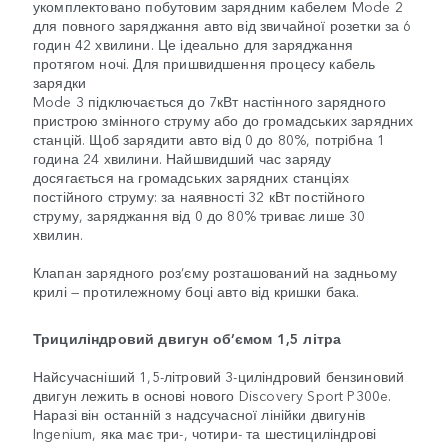
укомплектовано побутовим зарядним кабелем Mode 2
для повного заряджання авто від звичайної розетки за 6
годин 42 хвилини. Це ідеально для заряджання
протягом ночі. Для пришвидшення процесу кабель
зарядки
Mode 3 підключається до 7кВт настінного зарядного
пристрою змінного струму або до громадських зарядних
станцій. Щоб зарядити авто від 0 до 80%, потрібна 1
година 24 хвилини. Найшвидший час заряду
досягається на громадських зарядних станціях
постійного струму: за наявності 32 кВт постійного
струму, заряджання від 0 до 80% триває лише 30
хвилин.
Клапан зарядного роз’єму розташований на задньому
крилі — протилежному боці авто від кришки бака.
Трициліндровий двигун об’ємом 1,5 літра
Найсучасніший 1,5-літровий 3-циліндровий бензиновий
двигун лежить в основі нового Discovery Sport P300e.
Наразі він останній з надсучасної лінійки двигунів
Ingenium, яка має три-, чотири- та шестициліндрові