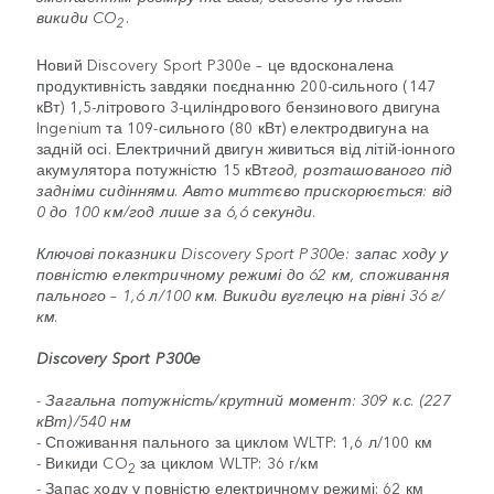
викиди CO
.
2
Новий Discovery Sport P300e – це вдосконалена
продуктивність завдяки поєднанню 200-сильного (147
кВт) 1,5-літрового 3-циліндрового бензинового двигуна
Ingenium та 109-сильного (80 кВт) електродвигуна на
задній осі. Електричний двигун живиться від літій-іонного
акумулятора потужністю 15 кВт
год, розташованого під
задніми сидіннями. Авто миттєво прискорюється: від
0 до 100 км/год лише за 6,6 секунди.
Ключові показники Discovery Sport P300e: запас ходу у
повністю електричному режимі до 62 км, споживання
пального – 1,6 л/100 км. Викиди вуглецю на рівні 36 г/
км.
Discovery Sport P300e
- Загальна потужність/крутний момент: 309 к.с. (227
кВт)/540 нм
- Споживання пального за циклом WLTP: 1,6 л/100 км
- Викиди CO
за циклом WLTP: 36 г/км
2
- Запас ходу у повністю електричному режимі: 62 км