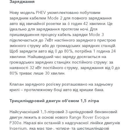
Заряджання
Нову модель PHEV укомплектовано побутовим
зарядним кабелем Mode 2 для повного заряджання
авто від звичайної розетки за 6 годин 42 хвилини. Це
ідеально для заряджання протягом ночі. Для
пришвидшення процесу кабель зарядки Mode 3
підключається до 7кВт настінного зарядного пристрою
змінного струму або до громадських зарядних станцій.
Щоб зарядити авто від 0 до 80%, потрібна 1 година 24
хвилини. Найшвидший час заряду досягається на
громадських зарядних станціях постійного струму: за
наявності 32 кВт постійного струму, заряджання від 0 до
80% триває лише 30 хвилин.
Клапан зарядного роз’єму розташовано на задньому
крилі — протилежному боці авто від кришки бака.
Трициліндровий двигун об’ємом 1,5 літра
Найсучасніший 1,5-літровий 3-циліндровий бензиновий
двигун лежить в основі нового Range Rover Evoque
P300e. Наразі він останній з надсучасної лінійки двигунів
Ingenium, яка має три-, чотири- та шестициліндрові