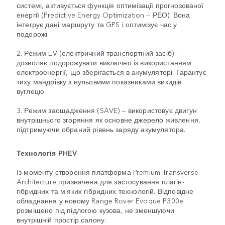
системі, активується функція оптимізації прогнозованої
енергії (Predictive Energy Optimization — РЕО). Вона
інтегрує дані маршруту та GPS і оптимізує час у
подорожі.
2. Режим EV (електричний транспортний засіб) —
дозволяє подорожувати виключно із використанням
електроенергії, що зберігається в акумуляторі. Гарантує
тиху мандрівку з нульовими показниками викидів
вуглецю.
3. Режим заощадження (SAVE) — використовує двигун
внутрішнього згоряння як основне джерело живлення,
підтримуючи обраний рівень заряду акумулятора.
Технологія PHEV
Із моменту створення платформа Premium Transverse
Architecture призначена для застосування плагін-
гібридних та м'яких гібридних технологій. Відповідне
обладнання у новому Range Rover Evoque P300e
розміщено під підлогою кузова, не зменшуючи
внутрішній простір салону.