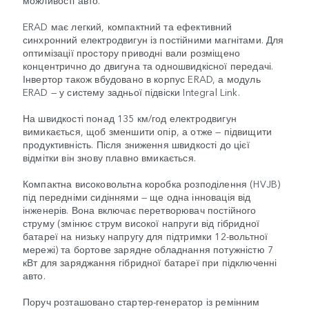
можливості авто.
ERAD має легкий, компактний та ефективний
синхронний електродвигун із постійними магнітами. Для
оптимізації простору приводні вали розміщено
концентрично до двигуна та одношвидкісної передачі.
Інвертор також вбудовано в корпус ERAD, а модуль
ERAD — у систему задньої підвіски Integral Link.
На швидкості понад 135 км/год електродвигун
вимикається, щоб зменшити опір, а отже — підвищити
продуктивність. Після зниження швидкості до цієї
відмітки він знову плавно вмикається.
Компактна високовольтна коробка розподілення (HVJB)
під передніми сидіннями — ще одна інновація від
інженерів. Вона включає перетворювач постійного
струму (змінює струм високої напруги від гібридної
батареї на низьку напругу для підтримки 12-вольтної
мережі) та бортове зарядне обладнання потужністю 7
кВт для заряджання гібридної батареї при підключенні
авто.
Поруч розташовано стартер-генератор із ремінним