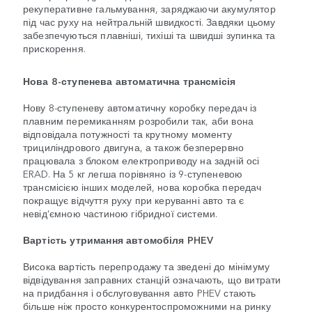
рекуперативне гальмування, заряджаючи акумулятор
під час руху на нейтральній швидкості. Завдяки цьому
забезпечуються плавніші, тихіші та швидші зупинка та
прискорення.
Нова 8-ступенева автоматична трансмісія
Нову 8-ступеневу автоматичну коробку передач із
плавним перемиканням розробили так, аби вона
відповідала потужності та крутному моменту
трициліндрового двигуна, а також безперервно
працювала з блоком електроприводу на задній осі
ERAD. На 5 кг легша порівняно із 9-ступеневою
трансмісією інших моделей, нова коробка передач
покращує відчуття руху при керуванні авто та є
невід’ємною частиною гібридної системи.
Вартість утримання автомобіля PHEV
Висока вартість перепродажу та зведені до мінімуму
відвідування заправних станцій означають, що витрати
на придбання і обслуговування авто PHEV стають
більше ніж просто конкурентоспроможними на ринку