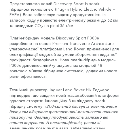
Представляємо новий Discovery Sport із плагін-
гібридною технологією (Plug-in Hybrid Electric Vehicle —
PHEV). Вона забезпечує видатну продуктивність із
запасом ходу у повністю електричному режимі до 62 км
та викидами CO
на рівні 36 г/км.
2
Плагін-гібридну модель Discovery Sport P300e
розроблено на основі Premium Transverse Architecture —
ультрасучасної платформи Land Rover, призначеної для
електрифікації моделей за умови збереження видатної
прохідності бездоріжжям. Нова плагін-гібридна модель
P300e доповнює лінійку актуальних моделей 48-
вольтною м'якою гібридною системою, додаючи нового
рівня ефективності.
Технічний директор Jaguar Land Rover Нік Роджерс
підтвердив, що завдяки новій масштабованій платформі
вдалося створити інноваційну 3-циліндрову плагін-
гібридну систему: «
200-сильний двигун із електричним
двигуном відкриває фантастичні можливості повного
приводу та ідеальну продуктивність залежно від
стилю керування. А електрифікація, разом зі
зменшенням розміру та ваги, забезпечує низькі