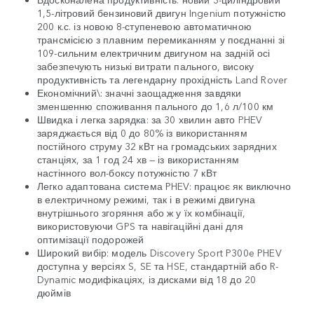
1,5-літровий бензиновий двигун Ingenium потужністю
200 к.с. із новою 8-ступеневою автоматичною
трансмісією з плавним перемиканням у поєднанні зі
109-сильним електричним двигуном на задній осі
забезпечують низькі витрати пального, високу
продуктивність та легендарну прохідність Land Rover
Економічний\: значні заощадження завдяки
зменшенню споживання пального до 1,6 л/100 км
Швидка і легка зарядка: за 30 хвилин авто PHEV
заряджається від 0 до 80% із використанням
постійного струму 32 кВт на громадських зарядних
станціях, за 1 год 24 хв — із використанням
настінного вол-боксу потужністю 7 кВт
Легко адаптована система PHEV: працює як виключно
в електричному режимі, так і в режимі двигуна
внутрішнього згоряння або ж у їх комбінації,
використовуючи GPS та навігаційні дані для
оптимізації подорожей
Широкий вибір: модель Discovery Sport P300e PHEV
доступна у версіях S, SE та HSE, стандартній або R-
Dynamic модифікаціях, із дисками від 18 до 20
дюймів