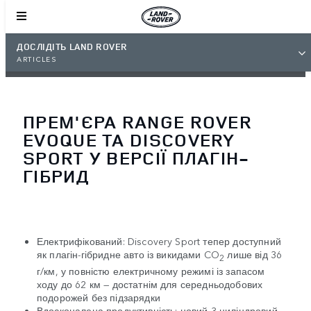
ДОСЛІДІТЬ LAND ROVER
ARTICLES
ПРЕМ'ЄРА RANGE ROVER
EVOQUE ТА DISCOVERY
SPORT У ВЕРСІЇ ПЛАГІН-
ГІБРИД
Електрифікований: Discovery Sport тепер доступний
як плагін-гібридне авто із викидами CO
лише від 36
2
г/км, у повністю електричному режимі із запасом
ходу до 62 км — достатнім для середньодобових
подорожей без підзарядки
Вдосконалена продуктивність: новий 3-циліндровий