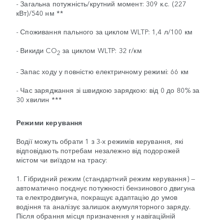
- Загальна потужність/крутний момент: 309 к.с. (227
кВт)/540 нм **
- Споживання пального за циклом WLTP: 1,4 л/100 км
- Викиди CO
за циклом WLTP: 32 г/км
2
- Запас ходу у повністю електричному режимі: 66 км
- Час заряджання зі швидкою зарядкою: від 0 до 80% за
30 хвилин ***
Режими керування
Водії можуть обрати 1 з 3-х режимів керування, які
відповідають потребам незалежно від подорожей
містом чи виїздом на трасу:
1. Гібридний режим (стандартний режим керування) —
автоматично поєднує потужності бензинового двигуна
та електродвигуна, покращує адаптацію до умов
водіння та аналізує залишок акумуляторного заряду.
Після обрання місця призначення у навігаційній