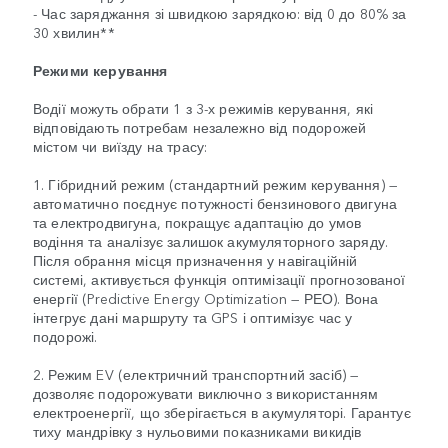
- Час заряджання зі швидкою зарядкою: від 0 до 80% за
30 хвилин**
Режими керування
Водії можуть обрати 1 з 3-х режимів керування, які
відповідають потребам незалежно від подорожей
містом чи виїзду на трасу:
1. Гібридний режим (стандартний режим керування) —
автоматично поєднує потужності бензинового двигуна
та електродвигуна, покращує адаптацію до умов
водіння та аналізує залишок акумуляторного заряду.
Після обрання місця призначення у навігаційній
системі, активується функція оптимізації прогнозованої
енергії (Predictive Energy Optimization — РЕО). Вона
інтегрує дані маршруту та GPS і оптимізує час у
подорожі.
2. Режим EV (електричний транспортний засіб) —
дозволяє подорожувати виключно з використанням
електроенергії, що зберігається в акумуляторі. Гарантує
тиху мандрівку з нульовими показниками викидів