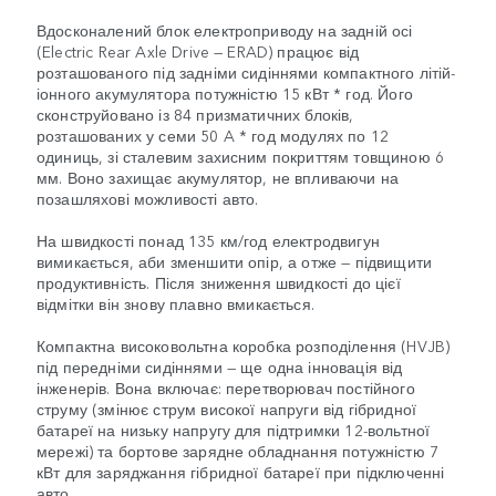
Вдосконалений блок електроприводу на задній осі
(Electric Rear Axle Drive — ERAD) працює від
розташованого під задніми сидіннями компактного літій-
іонного акумулятора потужністю 15 кВт * год. Його
сконструйовано із 84 призматичних блоків,
розташованих у семи 50 A * год модулях по 12
одиниць, зі сталевим захисним покриттям товщиною 6
мм. Воно захищає акумулятор, не впливаючи на
позашляхові можливості авто.
На швидкості понад 135 км/год електродвигун
вимикається, аби зменшити опір, а отже — підвищити
продуктивність. Після зниження швидкості до цієї
відмітки він знову плавно вмикається.
Компактна високовольтна коробка розподілення (HVJB)
під передніми сидіннями — ще одна інновація від
інженерів. Вона включає: перетворювач постійного
струму (змінює струм високої напруги від гібридної
батареї на низьку напругу для підтримки 12-вольтної
мережі) та бортове зарядне обладнання потужністю 7
кВт для заряджання гібридної батареї при підключенні
авто.