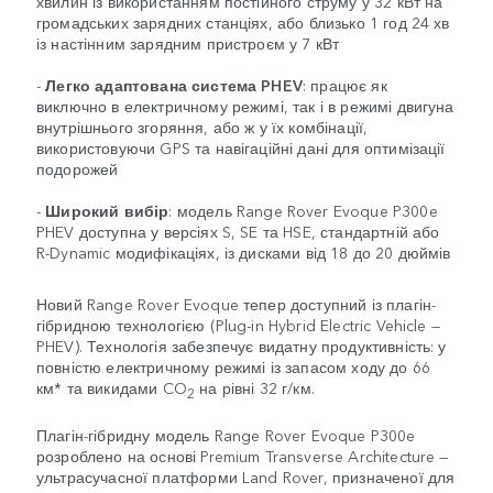
хвилин із використанням постійного струму у 32 кВт на
громадських зарядних станціях, або близько 1 год 24 хв
із настінним зарядним пристроєм у 7 кВт
-
Легко адаптована система PHEV
: працює як
виключно в електричному режимі, так і в режимі двигуна
внутрішнього згоряння, або ж у їх комбінації,
використовуючи GPS та навігаційні дані для оптимізації
подорожей
-
Широкий вибір
: модель Range Rover Evoque P300e
PHEV доступна у версіях S, SE та HSE, стандартній або
R-Dynamic модифікаціях, із дисками від 18 до 20 дюймів
Новий Range Rover Evoque тепер доступний із плагін-
гібридною технологією (Plug-in Hybrid Electric Vehicle —
PHEV). Технологія забезпечує видатну продуктивність: у
повністю електричному режимі із запасом ходу до 66
км* та викидами CO
на рівні 32 г/км.
2
Плагін-гібридну модель Range Rover Evoque P300e
розроблено на основі Premium Transverse Architecture —
ультрасучасної платформи Land Rover, призначеної для