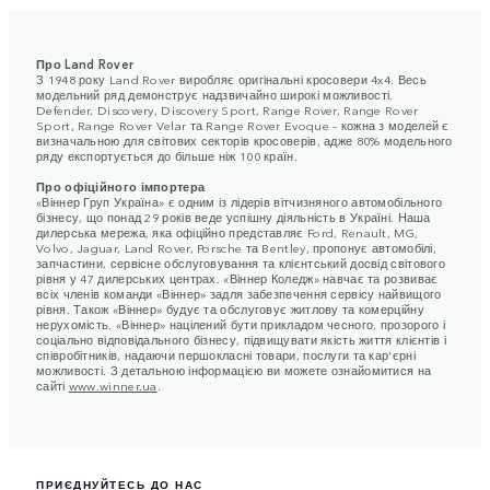
Про Land Rover
З 1948 року Land Rover виробляє оригінальні кросовери 4x4. Весь
модельний ряд демонструє надзвичайно широкі можливості.
Defender, Discovery, Discovery Sport, Range Rover, Range Rover
Sport, Range Rover Velar та Range Rover Evoque – кожна з моделей є
визначальною для світових секторів кросоверів, адже 80% модельного
ряду експортується до більше ніж 100 країн.
Про офіційного імпортера
«Віннер Груп Україна» є одним із лідерів вітчизняного автомобільного
бізнесу, що понад 29 років веде успішну діяльність в Україні. Наша
дилерська мережа, яка офіційно представляє Ford, Renault, MG,
Volvo, Jaguar, Land Rover, Porsche та Bentley, пропонує автомобілі,
запчастини, сервісне обслуговування та клієнтський досвід світового
рівня у 47 дилерських центрах. «Віннер Коледж» навчає та розвиває
всіх членів команди «Віннер» задля забезпечення сервісу найвищого
рівня. Також «Віннер» будує та обслуговує житлову та комерційну
нерухомість. «Віннер» націлений бути прикладом чесного, прозорого і
соціально відповідального бізнесу, підвищувати якість життя клієнтів і
співробітників, надаючи першокласні товари, послуги та кар'єрні
можливості. З детальною інформацією ви можете ознайомитися на
сайті
www.winner.ua
.
ПРИЄДНУЙТЕСЬ ДО НАС