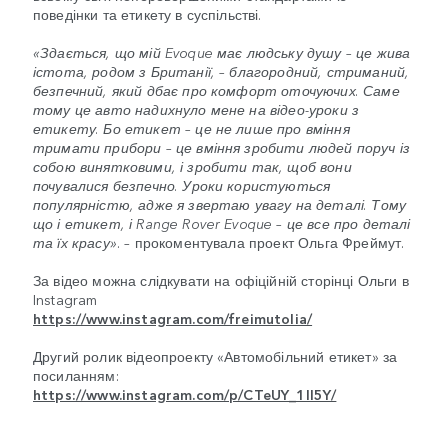
поведінки та етикету в суспільстві.
«Здається, що мій Evoque має людську душу – це жива
істота, родом з Британії, – благородний, стриманий,
безпечний, який дбає про комфорт оточуючих. Саме
тому це авто надихнуло мене на відео-уроки з
етикету. Бо етикет – це не лише про вміння
тримати прибори – це вміння зробити людей поруч із
собою винятковими, і зробити так, щоб вони
почувалися безпечно. Уроки користуються
популярністю, адже я звертаю увагу на деталі. Тому
що і етикет, і Range Rover Evoque – це все про деталі
та їх красу»
. – прокоментувала проект Ольга Фреймут.
За відео можна слідкувати на офіційній сторінці Ольги в
Instagram
https://www.instagram.com/freimutolia/
Другий ролик відеопроекту «Автомобільний етикет» за
посиланням:
https://www.instagram.com/p/CTeUY_1Il5Y/