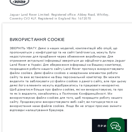
Jaguar Land Rover Limited: Registered office: Abbey Road, Whitley,
Coventry CV3 4LF. Registered in England No: 1672070
ЗВЕРНІТЬ УВАГУ: Деякі з наших моделей, комплектацій або опцій, що
пропонуються у конфігураторі та на сайті landrover.ua, можуть бути
недоступними для придбання через обмеження виробництва. Для
отримання актуальної інформації зверніться до офіційного дилера
ВИКОРИСТАННЯ COOKIE
Jaguar Land Rover в Україні.
ЗВЕРНІТЬ УВАГУ: Деякі з наших моделей, комплектацій або опцій, що
Важливе зауваження щодо зображень та специфікацій.
Глобальний
пропонуються у конфігураторі та на сайті landrover.ua, можуть бути
дефіцит напівпровідників наразі впливає на специфікації збірки,
недоступними для придбання через обмеження виробництва. Для
доступність опцій і терміни виготовлення автомобілів. Це дуже
отримання актуальної інформації зверніться до офіційного дилера Jaguar
динамічна ситуація, і, як наслідок, зображення, які зараз
використовуються на вебсайті, можуть не повністю відображати
Land Rover в Україні. Для збереження інформаціі на Вашому комп’ютері,
поточні специфікації, опції, варіанти оздоблення та кольорові рішення.
покращення роботи нашого сайту Land Rover пропонує використовувати
Будь ласка, зв'яжіться з офіційним дилером для отримання детальної
файли cookies. Деякі файли cookies є невід’ємним елементом роботи
інформації.
сайту та вже встановлені на Ваш персональний комп’ютер. Ви можете
видалити та заблокувати усі файли cookies з даного сайту, але при цьому
Jaguar Land Rover Limited постійно шукає шляхи поліпшити технічні
деякі його елементи можуть відображатись та працювати некоректно.
характеристики, дизайн і виробництво своїх автомобілів, деталей та
Щоб дізнатися більше про файли cookies, які ми використовуємо, та про
аксесуарів, зміни відбуваються постійно, і ми залишаємо за собою
те як їх видалити, ознайомтесь з Політикою Конфіденційності. Ми
право вносити зміни без попереднього повідомлення. Деякі функції
використовуємо файли cookies для того, щоб покращити роботу нашого
можуть відрізнятися від додаткових до стандартних для різних років
сайту. Продовжуючи використовувати веб-сайт, ви погоджуєтеся на
моделі. Інформація, технічні характеристики, двигуни і кольори на
використання нами файлів cookies. Якщо Ви не згодні просимо змінити
цьому веб-сайті базуються на європейській специфікації і можуть
відповідні налаштування браузера.
відрізнятися від ринку до ринку і можуть бути змінені без попереднього
повідомлення. Деякі автомобілі показані з додатковим обладнанням та
аксесуарами, можуть бути доступні не на всіх ринках та відрізнятися
від запропонованих у салонах дилерських центрів. Будь ласка,
зв'яжіться з офіційним дилером, щоб дізнатися про наявність і
ПРИЙНЯТИ
актуальні ціни.