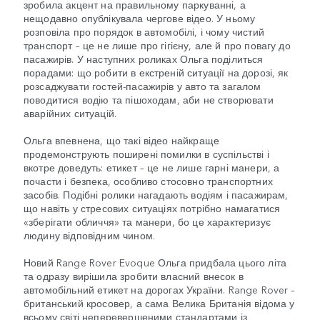
зробила акцент на правильному паркуванні, а
нещодавно опублікувала чергове відео. У ньому
розповіла про порядок в автомобілі, і чому чистий
транспорт – це не лише про гігієну, але й про повагу до
пасажирів. У наступних роликах Ольга поділиться
порадами: що робити в екстреній ситуації на дорозі, як
розсаджувати гостей-пасажирів у авто та загалом
поводитися водію та пішоходам, аби не створювати
аварійних ситуацій.
Ольга впевнена, що такі відео найкраще
продемонструють поширені помилки в суспільстві і
вкотре доведуть: етикет – це не лише гарні манери, а
почасти і безпека, особливо стосовно транспортних
засобів. Подібні ролики нагадають водіям і пасажирам,
що навіть у стресових ситуаціях потрібно намагатися
«зберігати обличчя» та манери, бо це характеризує
людину відповідним чином.
Новий Range Rover Evoque Ольга придбала цього літа
та одразу вирішила зробити власний внесок в
автомобільний етикет на дорогах України. Range Rover –
британський кросовер, а сама Велика Британія відома у
всьому світі неперевершеними стандартами із