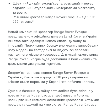
Ефектний дизайн екстер'єру та розкішний інтер'єр,
оздоблений натуральними матеріалами з евкаліпту
та вовни.
Розкішний кросовер Range Rover Evoque – від 1 151
626 гривень*.
Новий компактний кросовер Range Rover Evoque
представлено у офіційних дилерів Land Rover в Україні.
Він став законодавцем нового стилю, дизайну та
інновацій. Прихильники бренду вже можуть випробувати
нову модель на тест-драйві та відчути всі переваги
компактного міського кросовера. Для українського ринку
Range Rover Evoque буде доступний із бензиновими та
дизельними двигунами Ingenium.
Допрем’єрний показ нового Range Rover Evoque в
Україні відбувся ще у грудні 2018 року і українські
клієнти стали першими у Європі, хто побачив новинку.
Сучасне бачення дизайну автомобілів було втілене у
новому Range Rover Evoque, щоб вивести його на
новий рівень в сегменті компактних кросоверів. Стрімкий
профіль та схожий на купе силует Range Rover Evoque