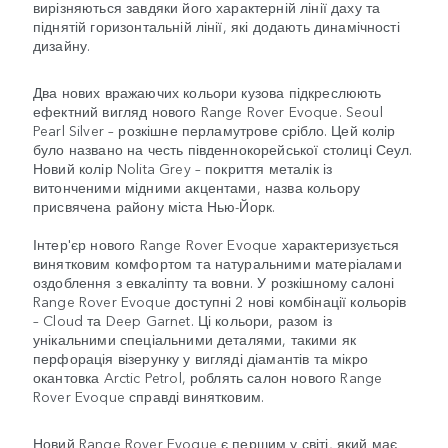
вирізняються завдяки його характерній лінії даху та
піднятій горизонтальній лінії, які додають динамічності
дизайну.
Два нових вражаючих кольори кузова підкреслюють
ефектний вигляд нового Range Rover Evoque. Seoul
Pearl Silver – розкішне перламутрове срібло. Цей колір
було названо на честь південнокорейської столиці Сеул.
Новий колір Nolita Grey – покриття металік із
витонченими мідними акцентами, назва кольору
присвячена району міста Нью-Йорк.
Інтер'єр нового Range Rover Evoque характеризується
винятковим комфортом та натуральними матеріалами
оздоблення з евкаліпту та вовни. У розкішному салоні
Range Rover Evoque доступні 2 нові комбінації кольорів
– Cloud та Deep Garnet. Ці кольори, разом із
унікальними спеціальними деталями, такими як
перфорація візерунку у вигляді діамантів та мікро
окантовка Arctic Petrol, роблять салон нового Range
Rover Evoque справді винятковим.
Новий Range Rover Evoque є першим у світі, який має