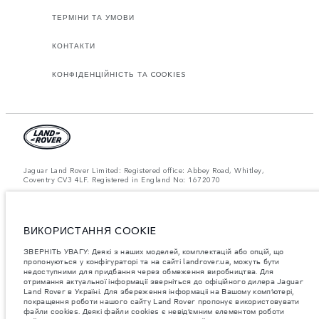
ТЕРМІНИ ТА УМОВИ
КОНТАКТИ
КОНФІДЕНЦІЙНІСТЬ ТА COOKIES
Jaguar Land Rover Limited: Registered office: Abbey Road, Whitley,
Coventry CV3 4LF. Registered in England No: 1672070
ЗВЕРНІТЬ УВАГУ: Деякі з наших моделей, комплектацій або опцій, що
пропонуються у конфігураторі та на сайті landrover.ua, можуть бути
недоступними для придбання через обмеження виробництва. Для
отримання актуальної інформації зверніться до офіційного дилера
ВИКОРИСТАННЯ COOKIE
Jaguar Land Rover в Україні.
ЗВЕРНІТЬ УВАГУ: Деякі з наших моделей, комплектацій або опцій, що
Важливе зауваження щодо зображень та специфікацій.
Глобальний
пропонуються у конфігураторі та на сайті landrover.ua, можуть бути
дефіцит напівпровідників наразі впливає на специфікації збірки,
недоступними для придбання через обмеження виробництва. Для
доступність опцій і терміни виготовлення автомобілів. Це дуже
отримання актуальної інформації зверніться до офіційного дилера Jaguar
динамічна ситуація, і, як наслідок, зображення, які зараз
Land Rover в Україні. Для збереження інформаціі на Вашому комп’ютері,
використовуються на вебсайті, можуть не повністю відображати
поточні специфікації, опції, варіанти оздоблення та кольорові рішення.
покращення роботи нашого сайту Land Rover пропонує використовувати
Будь ласка, зв'яжіться з офіційним дилером для отримання детальної
файли cookies. Деякі файли cookies є невід’ємним елементом роботи
інформації.