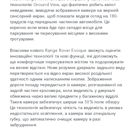
технологію Ground View, що фактично робить капот
невидимим, виводячи зображення камери на верхній
сенсорний екран, щоб показати водієві огляд на 180-
градусів під передньою частиною автомобіля. Це
корисно коли мова йде про складні місця для
паркування чи пересування місцями з високими
тротуарами.
Власники нового Range Rover Evoque зможуть оцінити
інноваційні технології та нові функції, які допоможуть
ще комфортніше пересуватися містом та подорожувати
на великі відстані. Нове розумне дзеркало заднього виду
перетворюється на відео екран високої роздільної
здатності одним натисканням кнопки. Зображення
дороги позаду передається із камери, розташованої на
задній частині кросовера, коли видимість у дзеркалі
обмежена через великі предмети у багажному відділі.
Також камера забезпечує ширше на 50% поле обзору.
Ця технологія забезпечує чіткість та видимість в умовах
недостатнього освітлення, а камера має спеціальну
губку, що автоматично очищує камеру в разі
забруднення.