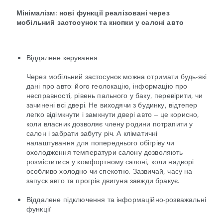
Мінімалізм: нові функції реалізовані через
мобільний застосунок та кнопки у салоні авто
Віддалене керування
Через мобільний застосунок можна отримати будь-які
дані про авто: його геолокацію, інформацію про
несправності, рівень пального у баку, перевірити, чи
зачинені всі двері. Не виходячи з будинку, відтепер
легко відімкнути і замкнути двері авто — це корисно,
коли власник дозволяє члену родини потрапити у
салон і забрати забуту річ. А кліматичні
налаштування для попереднього обігріву чи
охолодження температури салону дозволяють
розміститися у комфортному салоні, коли надворі
особливо холодно чи спекотно. Зазвичай, часу на
запуск авто та прогрів двигуна завжди бракує.
Віддалене підключення та інформаційно-розважальні
функції