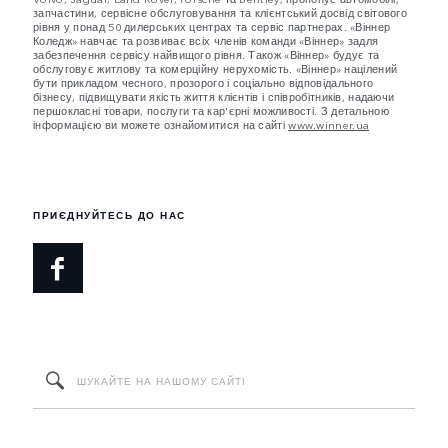
запчастини, сервісне обслуговування та клієнтський досвід світового
рівня у понад 50 дилерських центрах та сервіс партнерах. «Віннер
Коледж» навчає та розвиває всіх членів команди «Віннер» задля
забезпечення сервісу найвищого рівня. Також «Віннер» будує та
обслуговує житлову та комерційну нерухомість. «Віннер» націлений
бути прикладом чесного, прозорого і соціально відповідального
бізнесу, підвищувати якість життя клієнтів і співробітників, надаючи
першокласні товари, послуги та кар'єрні можливості. З детальною
інформацією ви можете ознайомитися на сайті
www.winner.ua
ПРИЄДНУЙТЕСЬ ДО НАС