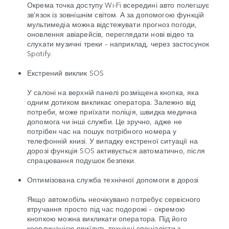
Окрема точка доступу Wi-Fi всередині авто полегшує
зв’язок із зовнішнім світом. А за допомогою функцій
мультимедіа можна відстежувати прогноз погоди,
оновлення авіарейсів, переглядати нові відео та
слухати музичні треки – наприклад, через застосунок
Spotify.
Екстрений виклик SOS
У салоні на верхній панелі розміщена кнопка, яка
одним дотиком викликає оператора. Залежно від
потреби, може приїхати поліція, швидка медична
допомога чи інші служби. Це зручно, адже не
потрібен час на пошук потрібного номера у
телефонній книзі. У випадку екстреної ситуації на
дорозі функція SOS активується автоматично, після
спрацювання подушок безпеки.
Оптимізована служба технічної допомоги в дорозі
Якщо автомобіль неочікувано потребує сервісного
втручання просто під час подорожі – окремою
кнопкою можна викликати оператора. Під його
координацією приїдуть технічні спеціалісти з