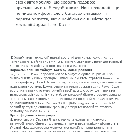
своїх автомобілях, що зробить подорожі
приємнішими та безтурботними. Нові технології – це
не лише комфорт, але у багатьох випадках – і
порятунок життя, яке є найбільшою цінністю для
компанії Jaguar Land Rover.
*В Україні нові технології наразі доступні для Range Rover, Range
Rover Sport, Defender 21MY та Discovery 2MY про строки доступності
для інших моделей буде повідомлено додатково
Переосмислення майбутнього сучасної розкоші
Jaguar Land Rover переосмислює майбутнє сучасної розкоші за її
визначенням у своїх брендах. Головним пунктом стратегії Reimagine
є електрифікація Land Rover та Jaguar із двома чіткими, впізнаваними
індивідуальностями. Кожна серійна модель Jaguar і Land Rover буде
доступна у повністю електричній версії до 2030 року. Це — початок
трансформації компанії у суто безвуглецевий бізнес у всьому ланцюзі
постачань, серед продуктів та виробничих операцій до 2039 року. Як
дочірня компанія Tata Motors із 2008 року, Jaguar Land Rover має
повний доступ до світових гравців у сфері технологій та сталого
розвитку в межах Tata Group.
Про офіційного імпортера
«Віннер Імпортс Україна Лтд.» є одним із лідерів вітчизняного
автомобільного бізнесу, що понад 27 років веде успішну діяльність в
Україні. Наша дилерська мережа, яка офіційно представляє Ford,
Volvo, Jaguar, Land Rover, Porsche та Bentley, пропонує автомобілі,