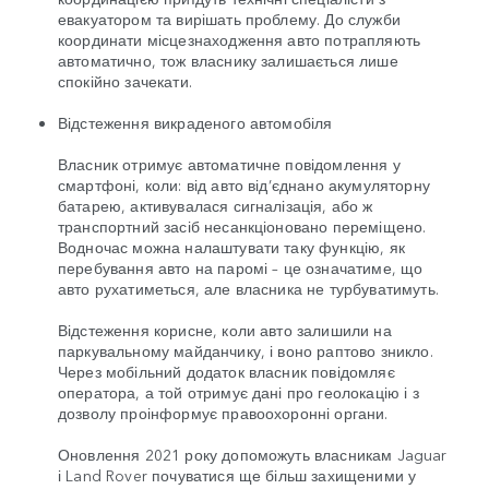
евакуатором та вирішать проблему. До служби
координати місцезнаходження авто потрапляють
автоматично, тож власнику залишається лише
спокійно зачекати.
Відстеження викраденого автомобіля
Власник отримує автоматичне повідомлення у
смартфоні, коли: від авто від’єднано акумуляторну
батарею, активувалася сигналізація, або ж
транспортний засіб несанкціоновано переміщено.
Водночас можна налаштувати таку функцію, як
перебування авто на паромі – це означатиме, що
авто рухатиметься, але власника не турбуватимуть.
Відстеження корисне, коли авто залишили на
паркувальному майданчику, і воно раптово зникло.
Через мобільний додаток власник повідомляє
оператора, а той отримує дані про геолокацію і з
дозволу проінформує правоохоронні органи.
Оновлення 2021 року допоможуть власникам Jaguar
і Land Rover почуватися ще більш захищеними у