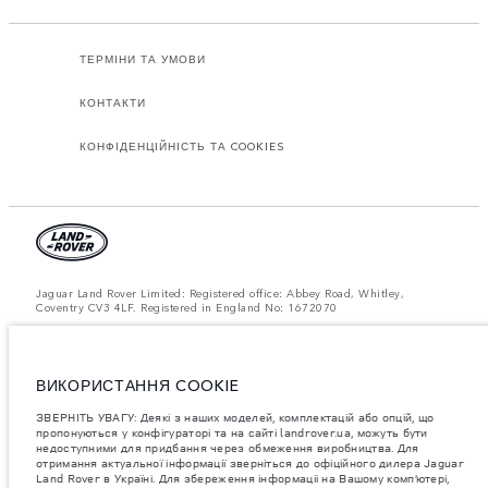
ТЕРМІНИ ТА УМОВИ
КОНТАКТИ
КОНФІДЕНЦІЙНІСТЬ ТА COOKIES
Jaguar Land Rover Limited: Registered office: Abbey Road, Whitley,
Coventry CV3 4LF. Registered in England No: 1672070
ЗВЕРНІТЬ УВАГУ: Деякі з наших моделей, комплектацій або опцій, що
пропонуються у конфігураторі та на сайті landrover.ua, можуть бути
недоступними для придбання через обмеження виробництва. Для
отримання актуальної інформації зверніться до офіційного дилера
ВИКОРИСТАННЯ COOKIE
Jaguar Land Rover в Україні.
ЗВЕРНІТЬ УВАГУ: Деякі з наших моделей, комплектацій або опцій, що
Важливе зауваження щодо зображень та специфікацій.
Глобальний
пропонуються у конфігураторі та на сайті landrover.ua, можуть бути
дефіцит напівпровідників наразі впливає на специфікації збірки,
недоступними для придбання через обмеження виробництва. Для
доступність опцій і терміни виготовлення автомобілів. Це дуже
отримання актуальної інформації зверніться до офіційного дилера Jaguar
динамічна ситуація, і, як наслідок, зображення, які зараз
використовуються на вебсайті, можуть не повністю відображати
Land Rover в Україні. Для збереження інформаціі на Вашому комп’ютері,