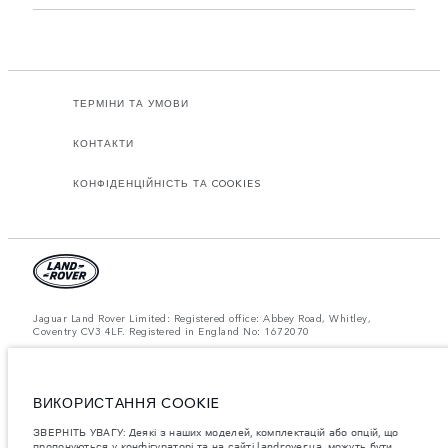
ТЕРМІНИ ТА УМОВИ
КОНТАКТИ
КОНФІДЕНЦІЙНІСТЬ ТА COOKIES
Jaguar Land Rover Limited: Registered office: Abbey Road, Whitley,
Coventry CV3 4LF. Registered in England No: 1672070
ЗВЕРНІТЬ УВАГУ: Деякі з наших моделей, комплектацій або опцій, що
пропонуються у конфігураторі та на сайті landrover.ua, можуть бути
недоступними для придбання через обмеження виробництва. Для
отримання актуальної інформації зверніться до офіційного дилера
ВИКОРИСТАННЯ COOKIE
Jaguar Land Rover в Україні.
ЗВЕРНІТЬ УВАГУ: Деякі з наших моделей, комплектацій або опцій, що
Важливе зауваження щодо зображень та специфікацій.
Глобальний
пропонуються у конфігураторі та на сайті landrover.ua, можуть бути