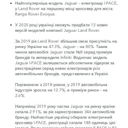
Найпопулярніша модель Jaguar – електрокар I-PACE,
у Land Rover на першому місці кросовер для міста
Range Rover Evoque.
У 2020 році українці зможуть придбати 13 нових
версій моделей компанії Jaguar Land Rover.
За 2019 рік Land Rover збільшив свою присутність на
ринку України на 47.3%, Jaguar – на 80%. Таким
чином автомобілі Jaguar стали №8 серед преміум
брендів та випередили Infiniti. Водночас модель
Jaguar I-PACE залишається абсолютним лідером за
реєстраціями серед нових електрокарів усіх
автомобільних брендів, представлених в Україні.
Порівнюючи з 2018 роком, у 2019 автомобільна
індустрія зросла на 12.7%, а преміум ринок – на
2.6%.
Наприкінці 2019 року частка Jaguar на ринку країни
склала 2.91%, за рік зареєстровано 346 автомобілів
бренду. Найчастіше українці обирали електричний
кросовер I-PACE, реєстрації склали 148 одиниць цієї
моделі. Другу сходинку зайняв кросовер F-PACE із 82