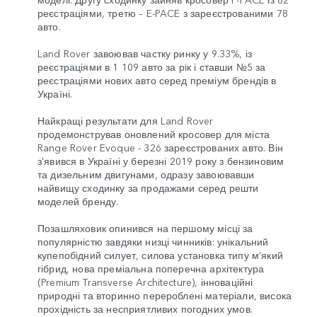
реєстраціями, третю – E-PACE з зареєстрованими 78
авто.
Land Rover завоював частку ринку у 9.33%, із
реєстраціями в 1 109 авто за рік і ставши №5 за
реєстраціями нових авто серед преміум брендів в
Україні.
Найкращі результати для Land Rover
продемонстрував оновлений кросовер для міста
Range Rover Evoque - 326 зареєстрованих авто. Він
з'явився в Україні у березні 2019 року з бензиновим
та дизельним двигунами, одразу завоювавши
найвищу сходинку за продажами серед решти
моделей бренду.
Позашляховик опинився на першому місці за
популярністю завдяки низці чинників: унікальний
купепобідний силует, силова установка типу м’який
гібрид, нова преміальна поперечна архітектура
(Premium Transverse Architecture), інноваційні
природні та вторинно перероблені матеріали, висока
прохідність за несприятливих погодних умов.