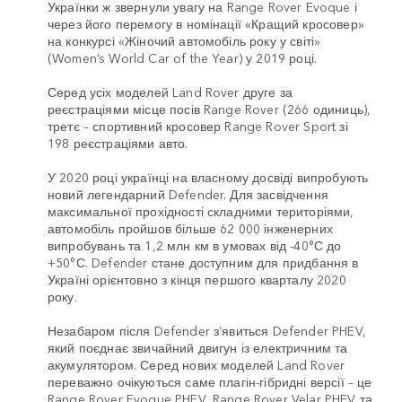
Українки ж звернули увагу на Range Rover Evoque і
через його перемогу в номінації «Кращий кросовер»
на конкурсі «Жіночий автомобіль року у світі»
(Women’s World Car of the Year) у 2019 році.
Серед усіх моделей Land Rover друге за
реєстраціями місце посів Range Rover (266 одиниць),
третє – спортивний кросовер Range Rover Sport зі
198 реєстраціями авто.
У 2020 році українці на власному досвіді випробують
новий легендарний Defender. Для засвідчення
максимальної прохідності складними територіями,
автомобіль пройшов більше 62 000 інженерних
випробувань та 1,2 млн км в умовах від -40°С до
+50°С. Defender стане доступним для придбання в
Україні орієнтовно з кінця першого кварталу 2020
року.
Незабаром після Defender з’явиться Defender PHEV,
який поєднає звичайний двигун із електричним та
акумулятором. Серед нових моделей Land Rover
переважно очікуються саме плагін-гібридні версії – це
Range Rover Evoque PHEV, Range Rover Velar PHEV та