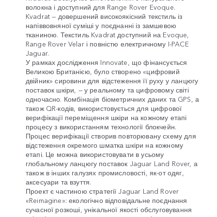
волокна і доступний для Range Rover Evoque.
Kvadrat — довершений високоякісний текстиль із
напіввовняної суміші у поєднанні із замшевою
тканиною. Текстиль Kvadrat доступний на Evoque,
Range Rover Velar і повністю електричному I-PACE
Jaguar.
У рамках дослідження Innovate, що фінансується
Великою Британією, було створено «цифровий
двійник» сировини для відстеження її руху у ланцюгу
поставок шкіри, — у реальному та цифровому світі
одночасно. Комбінація біометричних даних та GPS, а
також QR-кодів, використовується для цифрової
верифікації переміщення шкіри на кожному етапі
процесу з використанням технології блокчейн.
Процес верифікації створив повторювану схему для
відстеження окремого шматка шкіри на кожному
етапі. Це можна використовувати в усьому
глобальному ланцюгу поставок Jaguar Land Rover, а
також в інших галузях промисловості, як-от одяг,
аксесуари та взуття.
Проект є частиною стратегії Jaguar Land Rover
«Reimagine»: екологічно відповідальне поєднання
сучасної розкоші, унікальної якості обслуговування