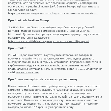
продуктивності та економічного зростання, сприяючи комерційним
організаціям у реалізації нових ідей. Більше інформації про Innovate
UK доступно на сайті:
https://www.gov.uk/government/organisations/innovate-uk/about
Про Scottish Leather Group
Scottish Leather Group є провідним виробником шкіри у Великій
Британії і материнською компанією брендів Bridge of Weir та
Muirhead. Детальна інформація щодо ініціатив групи у галузі сталого
розвитку доступна за адресою:
https://www.scottishleathergroup.com/sustainability-report
Про Circulor
Circulor надає можливість відстежувати походження товарів як
послугу (Traceability-as-a-Service) для контролю відповідального
вибору постачальників, підтримки ефективної переробки, визначення
карбонового сліду та інших показників, що впливають на вибір
постачальника матеріалів. Більше інформації про Circulor доступно на
сайті:
www.circulor.com
Про бізнес-школу Ноттінгемського університету
Бізнес-школа Ноттінгемського університету, що складається з трьох
кампусів, є міжнародним лідером у галузі відповідального бізнесу,
менеджменту та фінансової освіти, а також піонером наукових
розробок у галузі підприємництва, інновацій та сталого розвитку. Вона
є частиною Ноттінгемського університету, який активно займається
науковими дослідженнями, є носієм видатних традицій та незмінно
входить до числа 100 кращих університетів світу.