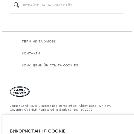
ТЕРМІНИ ТА УМОВИ
КОНТАКТИ
КОНФІДЕНЦІЙНІСТЬ ТА COOKIES
Jaguar Land Rover Limited: Registered office: Abbey Road, Whitley,
Coventry CV3 4LF. Registered in England No: 1672070
ЗВЕРНІТЬ УВАГУ: Деякі з наших моделей, комплектацій або опцій, що
пропонуються у конфігураторі та на сайті landrover.ua, можуть бути
недоступними для придбання через обмеження виробництва. Для
отримання актуальної інформації зверніться до офіційного дилера
ВИКОРИСТАННЯ COOKIE
Jaguar Land Rover в Україні.