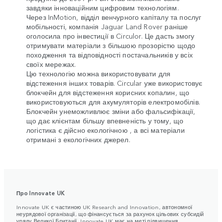
завдяки інноваційним цифровим технологіям.
Через InMotion, відділ венчурного капіталу та послуг
мобільності, компанія Jaguar Land Rover раніше
оголосила про інвестиції в Circulor. Це дасть змогу
отримувати матеріали з більшою прозорістю щодо
походження та відповідності постачальників у всіх
своїх мережах.
Цю технологію можна використовувати для
відстеження інших товарів. Circular уже використовує
блокчейн для відстеження корисних копалин, що
використовуються для акумуляторів електромобілів.
Блокчейн унеможливлює зміни або фальсифікації,
що дає клієнтам більшу впевненість у тому, що
логістика є дійсно екологічною , а всі матеріали
отримані з екологічних джерел.
Про Innovate UK
Innovate UK є частиною UK Research and Innovation, автономної
неурядової організації, що фінансується за рахунок цільових субсидій
уряду Великої Британії. Innovate UK має на меті підвищення