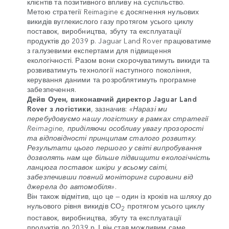
клієнтів та позитивного впливу на суспільство.
Метою стратегії Reimagine є досягнення нульових
викидів вуглекислого газу протягом усього циклу
поставок, виробництва, збуту та експлуатації
продуктів до 2039 р. Jaguar Land Rover працюватиме
з галузевими експертами для підвищення
екологічності. Разом вони скорочуватимуть викиди та
розвиватимуть технології наступного покоління,
керування даними та розроблятимуть програмне
забезпечення.
Дейв Оуен, виконавчий директор Jaguar Land
Rover з логістики
, зазначив:
«Наразі ми
перебудовуємо нашу логістику в рамках стратегії
Reimagine, приділяючи особливу увагу прозорості
та відповідності принципам сталого розвитку.
Результати цього першого у світі випробування
дозволять нам ще більше підвищити екологічність
ланцюга поставок шкіри у всьому світі,
забезпечивши повний моніторинг сировини від
джерела до автомобіля»
.
Він також відмітив, що це — один із кроків на шляху до
нульового рівня викидів СО
протягом усього циклу
2
поставок, виробництва, збуту та експлуатації
продуктів до 2039 р. І він став можливим саме