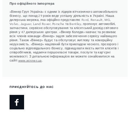
Про офіційного імпортера
«Віннер Груп Україна» є одним із лідерів вітчизняного автомобільного
бізнесу, що понад 29 років веде успішну діяльність в Україні. Наша
дилерська мережа, яка офіційно представляє Ford, Renault, MG,
Volvo, Jaguar, Land Rover, Porsche та Bentley, пропонує автомобілі,
запчастини, сервісне обслуговування та клієнтський досвід світового
рівня у 47 дилерських центрах. «Віннер Коледж» навчає та розвиває
всіх членів команди «Віннер» задля забезпечення сервісу найвищого
рівня. Також «Віннер» будує та обслуговує житлову та комерційну
нерухомість. «Віннер» націлений бути прикладом чесного, прозорого і
соціально відповідального бізнесу, підвищувати якість життя клієнтів і
співробітників, надаючи першокласні товари, послуги та кар'єрні
можливості. З детальною інформацією ви можете ознайомитися на
сайті
www.winner.ua
.
ПРИЄДНУЙТЕСЬ ДО НАС