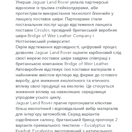
Уперше Jaguar Land Rover уклала партнерські
відносини із трьома стейкхолдерами, аби
протестувати використання технології блокчейн у
ланцюгу поставок шкіри. Партнерами стали
постачальник послуг щодо відстеження ланцюга
поставок Circulor, провідний британський виробник
шкіри Bridge of Weir Leather Company і
Ноттінгемський університет.
Окрім відстеження відповідності, цифровий процес
дозволяє Jaguar Land Rover оцінити карбоновий слід
своєї мережі поставок шкіри завдяки співпраці з
британською компанією Bridge of Weir Leather.
Автовиробник відстежує їхні поставки матеріалів з
найнижчим вмістом вуглецю від ферми до готового
виробу, для зниження екологічного та етичного
впливу своєї продукції на екологію. Це стосується
зниження впливу на навколишнє середовище
упродовж усього циклу.
Jaguar Land Rover прагне пропонувати клієнтам
більш екологічний і відповідальний вибір матеріалів
для інтер’єру автомобілів. Серед варіантів
оздоблення салону, британський бренд пропонує 2
варіанти преміального текстилю — Eucalyptus та
Kvadrat. Eucalyptus виготовлений з натурального